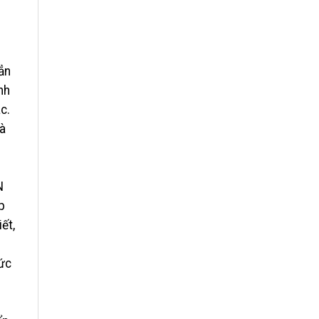
ẳn
nh
c.
và
N
p
ết,
mức