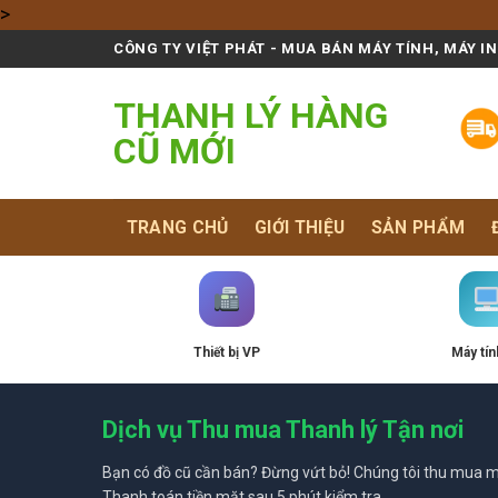
Skip
>
to
CÔNG TY VIỆT PHÁT - MUA BÁN MÁY TÍNH, MÁY I
content
THANH LÝ HÀNG
CŨ MỚI
TRANG CHỦ
GIỚI THIỆU
SẢN PHẨM
Thiết bị VP
Máy tín
Dịch vụ Thu mua Thanh lý Tận nơi
Bạn có đồ cũ cần bán? Đừng vứt bỏ! Chúng tôi thu mua mọ
Thanh toán tiền mặt sau 5 phút kiểm tra.