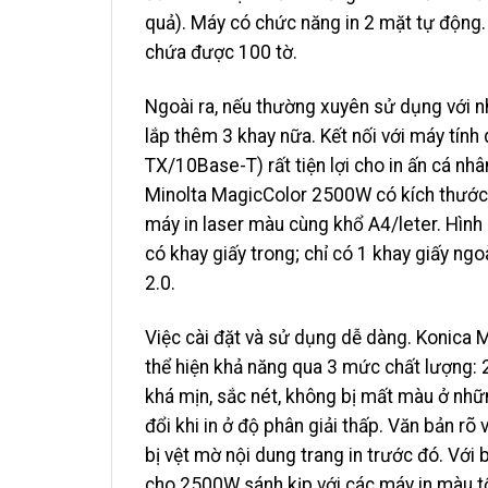
quả). Máy có chức năng in 2 mặt tự động. 
chứa được 100 tờ.
Ngoài ra, nếu thường xuyên sử dụng với n
lắp thêm 3 khay nữa. Kết nối với máy tí
TX/10Base-T) rất tiện lợi cho in ấn cá n
Minolta MagicColor 2500W có kích thước
máy in laser màu cùng khổ A4/leter. Hình
có khay giấy trong; chỉ có 1 khay giấy ng
2.0.
Việc cài đặt và sử dụng dễ dàng. Konica
thể hiện khả năng qua 3 mức chất lượng
khá mịn, sắc nét, không bị mất màu ở nh
đổi khi in ở độ phân giải thấp. Văn bản rõ 
bị vệt mờ nội dung trang in trước đó. Vớ
cho 2500W sánh kịp với các máy in màu tố