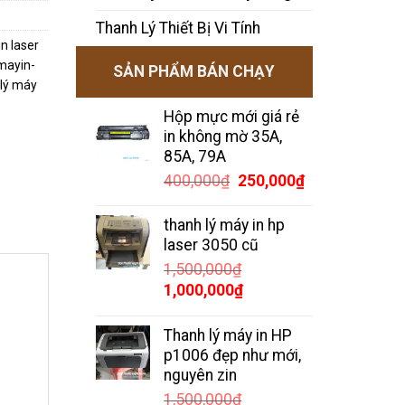
Thanh Lý Thiết Bị Vi Tính
n laser
mayin-
SẢN PHẨM BÁN CHẠY
 lý máy
Hộp mực mới giá rẻ
in không mờ 35A,
85A, 79A
Giá
Giá
400,000
₫
250,000
₫
gốc
hiện
là:
tại
thanh lý máy in hp
400,000₫.
là:
laser 3050 cũ
250,000₫.
1,500,000
₫
Giá
Giá
1,000,000
₫
gốc
hiện
là:
tại
Thanh lý máy in HP
1,500,000₫.
là:
p1006 đẹp như mới,
1,000,000₫.
nguyên zin
1,500,000
₫