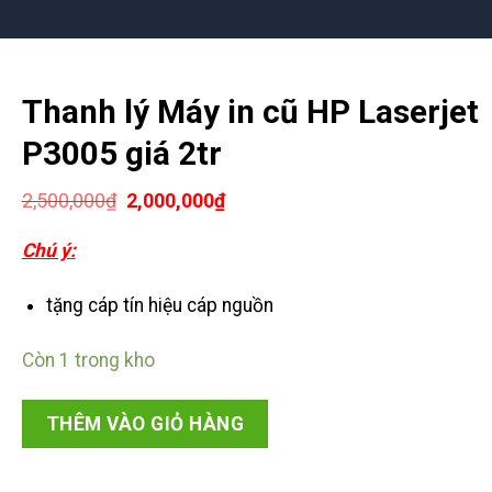
Thanh lý Máy in cũ HP Laserjet
P3005 giá 2tr
Giá
Giá
2,500,000
₫
2,000,000
₫
gốc
hiện
là:
tại
Chú ý:
2,500,000₫.
là:
2,000,000₫.
tặng cáp tín hiệu cáp nguồn
Còn 1 trong kho
THÊM VÀO GIỎ HÀNG