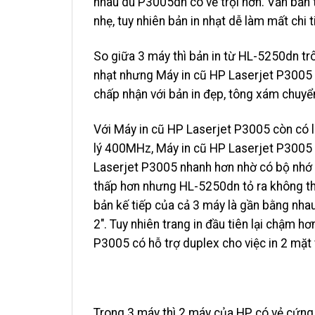
nhau dù P3005dn có vẻ trội hơn. Văn bản t
nhẹ, tuy nhiên bản in nhạt dễ làm mất chi t
So giữa 3 máy thì bản in từ HL-5250dn t
nhạt nhưng Máy in cũ HP Laserjet P3005 l
chấp nhận với bản in đẹp, tông xám chuyển
Với Máy in cũ HP Laserjet P3005 còn có
lý 400MHz, Máy in cũ HP Laserjet P3005 
Laserjet P3005 nhanh hơn nhờ có bộ nhớ
thấp hơn nhưng HL-5250dn tỏ ra không thu
bản kế tiếp của cả 3 máy là gần bằng nh
2″. Tuy nhiên trang in đầu tiên lại chậm h
P3005 có hỗ trợ duplex cho việc in 2 mặt 
Trong 3 máy thì 2 máy của HP có vẻ cứng