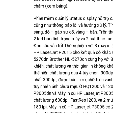
chậm (xem bảng).
Phần mềm quản lý Status display hỗ trợ cá
cũng như thông báo lỗi và hướng xử lý. Tí
sàng, đỏ – gặp sự cố, vàng – bận. Trên t
2 led báo tình trạng máy và 2 nút thao tác
Đơn sắc vẫn tốt Thử nghiệm với 3 máy in 
HP LaserJet P2015 cho kết quả có khác n
5270dn Brother HL-5270dn cùng họ với Br
khiển, chất lượng và thời gian in không k
thể hiện chất lượng qua 4 tùy chọn: 300d
nhất 300dpi, được bản in rõ, chữ tròn vành 
tuy nhiên ảnh chưa mịn. Ở HQ1200 và 1200
P3005dn và Máy in cũ HP Laserjet P3005
chất lượng 600dpi, FastRes1200, và 2 m
180 lpi, Máy in cũ HP Laserjet P3005 có