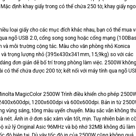
Mặc định khay giấy trong có thể chứa 250 tờ, khay giấy ngo
hiều loại giấy cho các mục đích khác nhau, bạn có thể mua v
nh qua ngõ USB 2.0, cổng song song hoặc cổng mạng (100Ba
hân và môi trường cộng tác. Màu cho văn phòng nhỏ Konica
 và trọng lượng nhỏ (395x430x341mm, 15,9kg) so với các
 dáng đơn giản dễ bố trí trong phòng làm việc. 2500W khôn
oài có thể chứa được 200 tờ; kết nối với máy tính qua ngõ U
 Minolta MagicColor 2500W Trình điều khiển cho phép 2500
: 2400x600dpi, 1200x600dpi và 600x600dpi. Bản in từ 250
ững vùng sáng, tông màu uyển chuyển. Màu sắc vẫn không th
và nét. Ảnh in ở đơn sắc xám vẫn tốt, mịn. Tuy nhiên bản in c
i bộ xử lý Original Asic 96MHz và bộ nhớ 32MB không đủ làm
c độ hiện tại. Dù vậy tốc độ in của 2500W cũng không quá