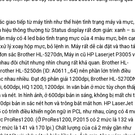
c giao tiếp từ máy tính như thể hiện tình trạng máy và mực,
n hiệu thông thường từ Status display rất đơn giản: xanh – s
hân máy có 4 led báo tình trạng mực của 4 màu mực, bên cạ
 xử lý xoay hộp mực, bỏ lệnh in. Máy rất dễ cài đặt và thao tá
đơn sắc Brother HL-5270dn, Máy in cũ HP Laserjet P3005 
hau đôi chút nhưng nhìn chung rất khả quan. Brother HL-
other HL-5250dn (ID: A0611_64) nên phần lớn trình điều
hác nhau nhiều. Đạt độ phân giải 1200dpi, Brother HL-5270D
pi, 600dpi, HQ 1200, 1200dpi. In văn bản ở mức tùy chọn thấ
và nét. In hình ảnh, ở 600dpi bản in sáng, không bị mất chi ti
dpi bản in sắc nét hơn và trông bắt mắt hơn. HP LaserJet
 có trình điều khiển ngôn ngữ in PCL như nhau, cùng có 4 
ức ProRes1200. (Ở ProRes1200, P2015 có 2 mức là 132 và
 2 mức là 141 và 170 lpi.) Chất lượng của cả 2 máy gần như