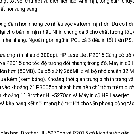
hật tốt với chữ nét và biên liền lạc. Ảnh mịn, tông xám chuy
iết nơi vùng sáng.
rông đậm hơn nhưng có nhiều sọc và kém mịn hơn. Dù có hơi
ại cho bản in mịn nhất. Nhìn chung cả 3 cho chất lượng tốt,
 nhẹ nhàng. Ngoài ngôn ngữ in PCL cả 3 đều in tốt trên PS.
 lựa chọn in nháp ở 300dpi. HP LaserJet P2015 Cùng có bộ 
và P2015 cho tốc độ tương đối nhanh; trong đó, Máy in cũ 
 lớn hơn (80MB). Dù bộ xử lý 266MHz và bộ nhớ chuẩn 32 
a kém (xem bảng). Khoảng thời gian trung bình in trang vă
au vào khoảng 2″. P3005dn nhanh hơn nên chỉ tròm trèm dướ
ơn khoảng 1″. Brother HL-5270dn và Máy in cũ HP Laserjet
và khả năng kết nối mạng hỗ trợ tốt cho văn phòng cộng tác
 cáp hơn. Brother HL-5270dn và P2015 có kích thước gần