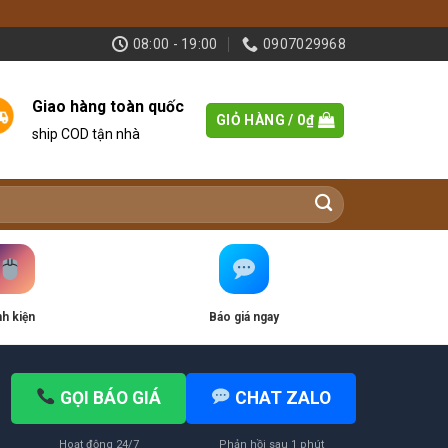
08:00 - 19:00
0907029968
Giao hàng toàn quốc
GIỎ HÀNG /
0
₫
ship COD tận nhà
nh kiện
Báo giá ngay
GỌI BÁO GIÁ
CHAT ZALO
Hoạt động 24/7
Phản hồi sau 1 phút