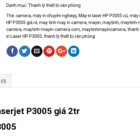
Danh mục:
Thanh lý thiết bị văn phòng
Thẻ:
camera
,
máy in chuyên nghiepj
,
Máy in laser HP P3005 cũ
,
máy i
HP P3005 giá rẻ
,
may tinh may in camera
,
mayin
,
maytinh
,
maytinh-
camera
,
maytinh-mayin-camera.com
,
maytinhmayincamera
,
thanh
in Laser HP P3005
,
thanh lý thiết bị văn phòng
(0)
aserjet P3005 giá 2tr
P3005