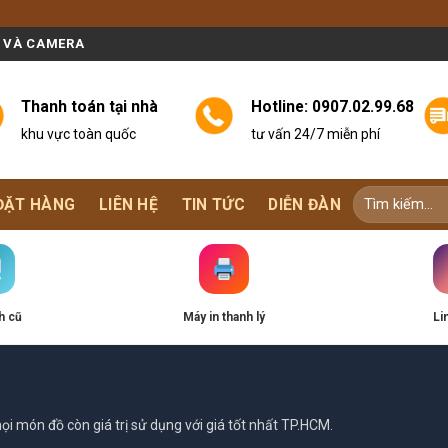
N VÀ CAMERA
Thanh toán tại nhà
Hotline:
0907.02.99.68
khu vực toàn quốc
tư vấn 24/7 miễn phí
ĐẶT HÀNG
LIÊN HỆ
TIN TỨC
DIỄN ĐÀN
h cũ
Máy in thanh lý
Li
i món đồ còn giá trị sử dụng với giá tốt nhất TP.HCM.