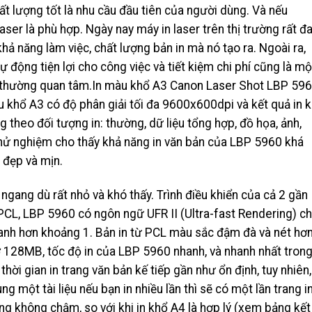
hất lượng tốt là nhu cầu đầu tiên của người dùng. Và nếu
laser là phù hợp. Ngày nay máy in laser trên thị trường rất đ
hả năng làm việc, chất lượng bản in mà nó tạo ra. Ngoài ra,
ự động tiện lợi cho công việc và tiết kiệm chi phí cũng là mộ
 thường quan tâm.In màu khổ A3 Canon Laser Shot LBP 59
 khổ A3 có độ phân giải tối đa 9600x600dpi và kết quả in 
g theo đối tượng in: thường, dữ liệu tổng hợp, đồ họa, ảnh,
thử nghiệm cho thấy khả năng in văn bản của LBP 5960 khá
h đẹp và mịn.
gang dù rất nhỏ và khó thấy. Trình điều khiển của cả 2 gần
PCL, LBP 5960 có ngôn ngữ UFR II (Ultra-fast Rendering) c
nhanh hơn khoảng 1. Bản in từ PCL màu sắc đậm đà và nét hơn
ớ 128MB, tốc độ in của LBP 5960 nhanh, và nhanh nhất tron
ời gian in trang văn bản kế tiếp gần như ổn định, tuy nhiên,
ng một tài liệu nếu bạn in nhiều lần thì sẽ có một lần trang i
ng không chậm, so với khi in khổ A4 là hợp lý (xem bảng kết