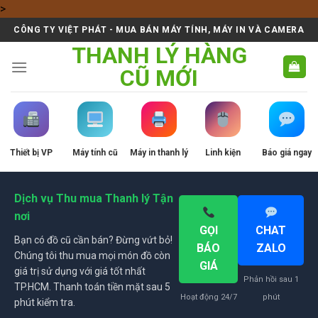
Skip
>
to
CÔNG TY VIỆT PHÁT - MUA BÁN MÁY TÍNH, MÁY IN VÀ CAMERA
content
THANH LÝ HÀNG
CŨ MỚI
Thiết bị VP
Máy tính cũ
Máy in thanh lý
Linh kiện
Báo giá ngay
Dịch vụ Thu mua Thanh lý Tận
nơi
GỌI
CHAT
Bạn có đồ cũ cần bán? Đừng vứt bỏ!
BÁO
ZALO
Chúng tôi thu mua mọi món đồ còn
GIÁ
giá trị sử dụng với giá tốt nhất
Phản hồi sau 1
TP.HCM. Thanh toán tiền mặt sau 5
Hoạt động 24/7
phút
phút kiểm tra.