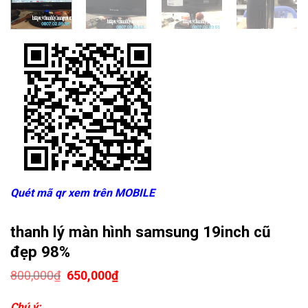
Quét mã qr xem trên MOBILE
thanh lý màn hình samsung 19inch cũ
đẹp 98%
Giá
Giá
800,000
₫
650,000
₫
gốc
hiện
là:
tại
Chú ý: