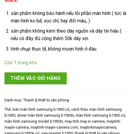
800,000₫.
là:
650,000₫.
sản phẩm không bảo hành nếu lỗi phần màn hình ( tức là
màn hình ko bể, sọc chỉ, hay đổi màu,..)
sản phẩm không kèm theo dây nguồn và dây tín hiệu (
nếu có đầy đủ cộng thêm 50k dây xịn
hình chụp thực tế, không mượn hình ở đâu.
Còn 1 trong kho
THÊM VÀO GIỎ HÀNG
Danh mục:
Thanh lý thiết bị văn phòng
Thẻ:
bán màn hình samsung b1930 cũ
,
cách tháo màn hình samsung
b1930
,
driver màn hình samsung b1930n
,
màn hình samsung b1930 cũ
,
màn hình samsung model b1930n
,
may tinh may in camera
,
maytinh-
mayin-camera
,
maytinh-mayin-camera.com
,
maytinhmayincamera
,
samsung b1930n cũ
,
syncmaster b1930
,
thanh lý thiết bị văn phòng
,