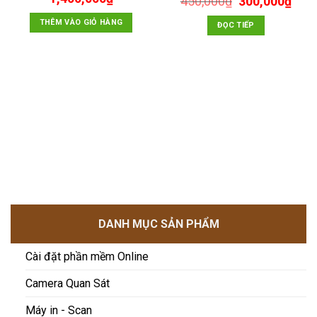
Giá
Giá
450,000
₫
300,000
₫
gốc
hiện
gốc
hiện
là:
tại
THÊM VÀO GIỎ HÀNG
là:
tại
ĐỌC TIẾP
1,700,000₫.
là:
450,000₫.
là:
1,400,000₫.
300,
00₫.
DANH MỤC SẢN PHẨM
Cài đặt phần mềm Online
Camera Quan Sát
Máy in - Scan