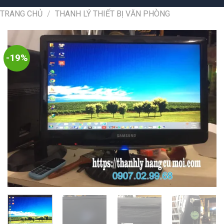
TRANG CHỦ
/
THANH LÝ THIẾT BỊ VĂN PHÒNG
-19%