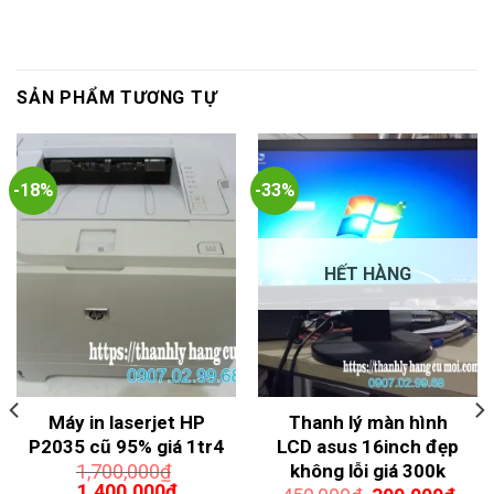
SẢN PHẨM TƯƠNG TỰ
-18%
-33%
HẾT HÀNG
Máy in laserjet HP
Thanh lý màn hình
P2035 cũ 95% giá 1tr4
LCD asus 16inch đẹp
không lỗi giá 300k
1,700,000
₫
Giá
Giá
1,400,000
₫