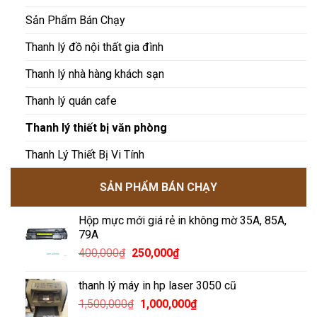
Sản Phẩm Bán Chạy
Thanh lý đồ nội thất gia đình
Thanh lý nhà hàng khách sạn
Thanh lý quán cafe
Thanh lý thiết bị văn phòng
Thanh Lý Thiết Bị Vi Tính
SẢN PHẨM BÁN CHẠY
Hộp mực mới giá rẻ in không mờ 35A, 85A,
79A
Giá
Giá
400,000
₫
250,000
₫
gốc
hiện
là:
tại
thanh lý máy in hp laser 3050 cũ
400,000₫.
là:
Giá
Giá
1,500,000
₫
1,000,000
₫
250,000₫.