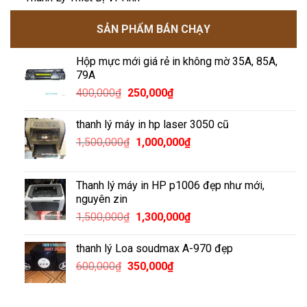
SẢN PHẨM BÁN CHẠY
Hộp mực mới giá rẻ in không mờ 35A, 85A,
79A
Giá
Giá
400,000
₫
250,000
₫
gốc
hiện
là:
tại
thanh lý máy in hp laser 3050 cũ
400,000₫.
là:
Giá
Giá
1,500,000
₫
1,000,000
₫
250,000₫.
gốc
hiện
là:
tại
1,500,000₫.
là:
Thanh lý máy in HP p1006 đẹp như mới,
1,000,000₫.
nguyên zin
Giá
Giá
1,500,000
₫
1,300,000
₫
gốc
hiện
là:
tại
thanh lý Loa soudmax A-970 đẹp
1,500,000₫.
là:
Giá
Giá
600,000
₫
350,000
₫
1,300,000₫.
gốc
hiện
là:
tại