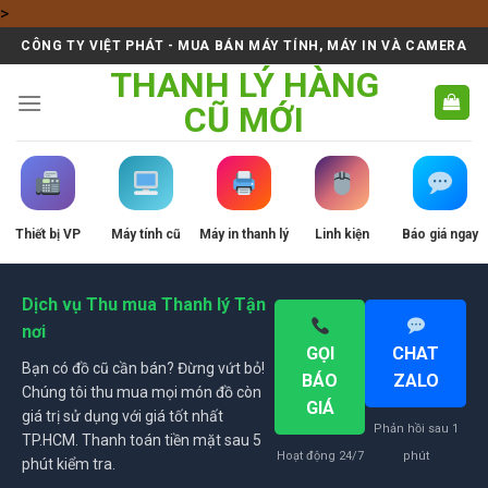
Skip
>
to
CÔNG TY VIỆT PHÁT - MUA BÁN MÁY TÍNH, MÁY IN VÀ CAMERA
content
THANH LÝ HÀNG
CŨ MỚI
Thiết bị VP
Máy tính cũ
Máy in thanh lý
Linh kiện
Báo giá ngay
Dịch vụ Thu mua Thanh lý Tận
nơi
GỌI
CHAT
Bạn có đồ cũ cần bán? Đừng vứt bỏ!
BÁO
ZALO
Chúng tôi thu mua mọi món đồ còn
GIÁ
giá trị sử dụng với giá tốt nhất
Phản hồi sau 1
TP.HCM. Thanh toán tiền mặt sau 5
Hoạt động 24/7
phút
phút kiểm tra.