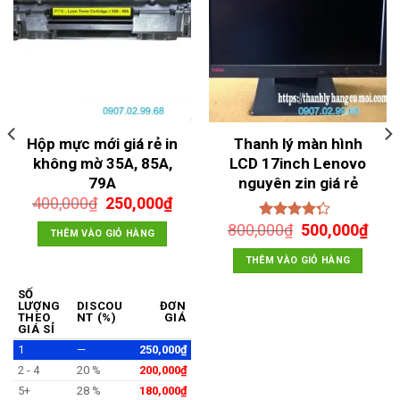
Hộp mực mới giá rẻ in
Thanh lý màn hình
không mờ 35A, 85A,
LCD 17inch Lenovo
79A
nguyên zin giá rẻ
Giá
Giá
400,000
₫
250,000
₫
gốc
hiện
Giá
Giá
800,000
₫
500,000
₫
Được xếp
là:
tại
THÊM VÀO GIỎ HÀNG
gốc
hiện
hạng
4.00
400,000₫.
là:
5 sao
là:
tại
THÊM VÀO GIỎ HÀNG
250,000₫.
800,000₫.
là:
00₫.
500,
SỐ
LƯỢNG
DISCOU
ĐƠN
THEO
NT (%)
GIÁ
GIÁ SỈ
1
—
250,000
₫
2 - 4
20 %
200,000
₫
5+
28 %
180,000
₫