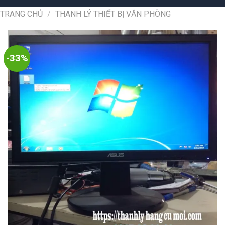
TRANG CHỦ
/
THANH LÝ THIẾT BỊ VĂN PHÒNG
-33%