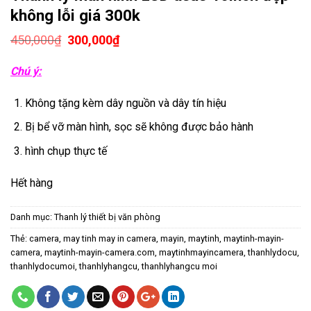
không lỗi giá 300k
Giá
Giá
450,000
₫
300,000
₫
gốc
hiện
là:
tại
Chú ý:
450,000₫.
là:
300,000₫.
Không tặng kèm dây nguồn và dây tín hiệu
Bị bể vỡ màn hình, sọc sẽ không được bảo hành
hình chụp thực tế
Hết hàng
Danh mục:
Thanh lý thiết bị văn phòng
Thẻ:
camera
,
may tinh may in camera
,
mayin
,
maytinh
,
maytinh-mayin-
camera
,
maytinh-mayin-camera.com
,
maytinhmayincamera
,
thanhlydocu
,
thanhlydocumoi
,
thanhlyhangcu
,
thanhlyhangcu moi