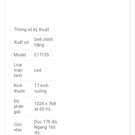
Thông số kỹ thuật
Dell chính
Xuất sứ
hãng
Model
E1713S
Loại
màn
Led
hình
Kích
17 inch
thước
vuông
Độ
1024 x 768
phân
at 60 Hz
giải
Dọc 170 độ,
Góc
Ngang 160
nhìn
độ