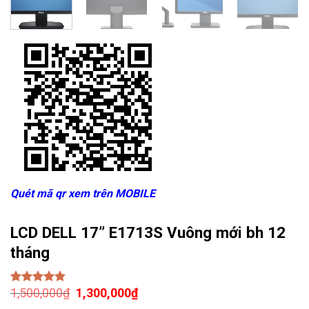
Quét mã qr xem trên MOBILE
LCD DELL 17” E1713S Vuông mới bh 12
tháng
Giá
Giá
1,500,000
₫
1,300,000
₫
4.50
2
trên 5
gốc
hiện
dựa trên