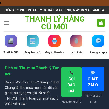
Skip
>
to
CÔNG TY VIỆT PHÁT - MUA BÁN MÁY TÍNH, MÁY IN VÀ CAMERA
content
THANH LÝ HÀNG
CŨ MỚI
Thiết bị VP
Máy tính cũ
Máy in thanh lý
Linh kiện
Báo giá ngay
Dịch vụ Thu mua Thanh lý Tận
nơi
GỌI
CHAT
Bạn có đồ cũ cần bán? Đừng vứt bỏ!
BÁO
ZALO
Chúng tôi thu mua mọi món đồ còn
GIÁ
giá trị sử dụng với giá tốt nhất
Phản hồi sau 1
TP.HCM. Thanh toán tiền mặt sau 5
Hoạt động 24/7
phút
phút kiểm tra.