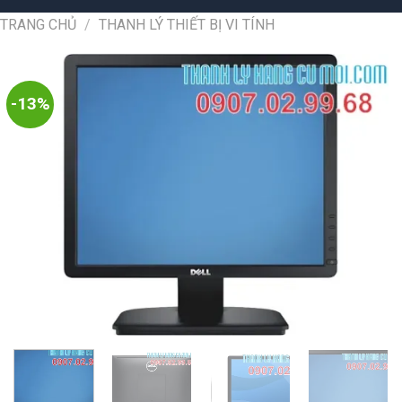
TRANG CHỦ
/
THANH LÝ THIẾT BỊ VI TÍNH
-13%