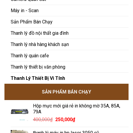
Máy in - Scan
Sản Phẩm Bán Chạy
Thanh lý đồ nội thất gia đình
Thanh lý nhà hàng khách sạn
Thanh lý quán cafe
Thanh lý thiết bị văn phòng
Thanh Lý Thiết Bị Vi Tính
SẢN PHẨM BÁN CHẠY
Hộp mực mới giá rẻ in không mờ 35A, 85A,
79A
Giá
Giá
400,000
₫
250,000
₫
gốc
hiện
là:
tại
thanh lý máy in hp laser 3050 cũ