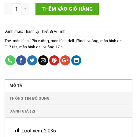
đánh giá
là:
tại
LCD DELL 17” E1713S Vuông mới bh 12 tháng số lượng
1,500,000₫.
là:
THÊM VÀO GIỎ HÀNG
1,300,000₫.
Danh mục:
Thanh Lý Thiết Bị Vi Tính
Thẻ:
màn hình 17in vuông
,
màn hình dell 17inch vuông
,
màn hình dell
E1713s
,
màn hình dell vuông 17in
MÔ TẢ
THÔNG TIN BỔ SUNG
ĐÁNH GIÁ (2)
Lượt xem:
2.036