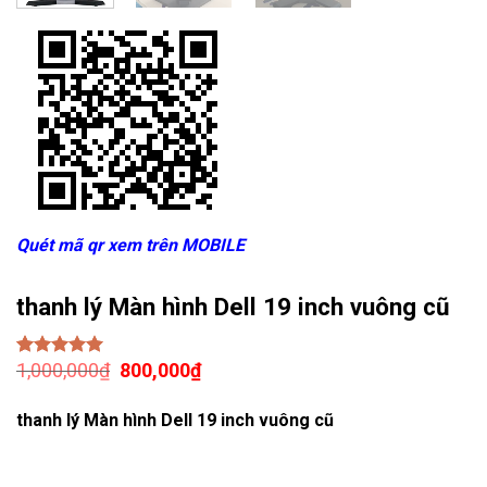
Quét mã qr xem trên MOBILE
thanh lý Màn hình Dell 19 inch vuông cũ
Giá
Giá
1,000,000
₫
800,000
₫
5.00
1
trên 5
gốc
hiện
dựa trên
đánh giá
là:
tại
thanh lý Màn hình Dell 19 inch vuông cũ
1,000,000₫.
là:
800,000₫.