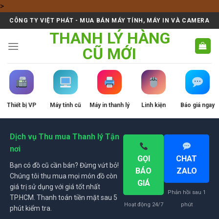
Skip
>
to
CÔNG TY VIỆT PHÁT - MUA BÁN MÁY TÍNH, MÁY IN VÀ CAMERA
content
THANH LÝ HÀNG
CŨ MỚI
Thiết bị VP
Máy tính cũ
Máy in thanh lý
Linh kiện
Báo giá ngay
Dịch vụ Thu mua Thanh lý Tận
nơi
GỌI
CHAT
Bạn có đồ cũ cần bán? Đừng vứt bỏ!
BÁO
ZALO
Chúng tôi thu mua mọi món đồ còn
GIÁ
giá trị sử dụng với giá tốt nhất
Phản hồi sau 1
TP.HCM. Thanh toán tiền mặt sau 5
Hoạt động 24/7
phút
phút kiểm tra.