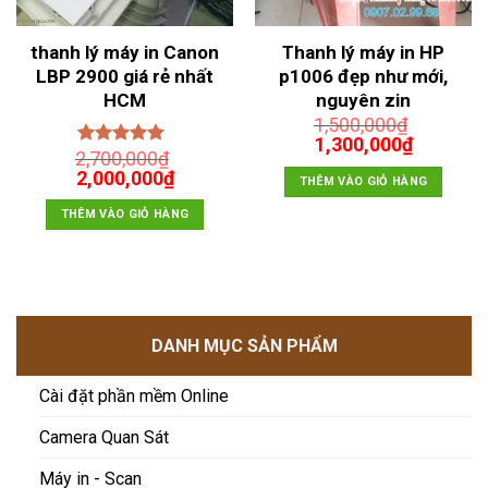
thanh lý máy in Canon
Thanh lý máy in HP
LBP 2900 giá rẻ nhất
p1006 đẹp như mới,
HCM
nguyên zin
1,500,000
₫
n
Giá
Giá
1,300,000
₫
2,700,000
₫
Được xếp
gốc
hiện
Giá
Giá
2,000,000
hạng
5.00
5
₫
là:
tại
THÊM VÀO GIỎ HÀNG
sao
gốc
hiện
,000₫.
1,500,000₫.
là:
là:
tại
THÊM VÀO GIỎ HÀNG
1,300,00
2,700,000₫.
là:
2,000,000₫.
DANH MỤC SẢN PHẨM
Cài đặt phần mềm Online
Camera Quan Sát
Máy in - Scan