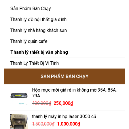
Sản Phẩm Bán Chạy
Thanh lý đồ nội thất gia đình
Thanh lý nhà hàng khách sạn
Thanh lý quán cafe
Thanh lý thiết bị văn phòng
Thanh Lý Thiết Bị Vi Tính
SẢN PHẨM BÁN CHẠY
Hộp mực mới giá rẻ in không mờ 35A, 85A,
79A
Giá
Giá
400,000
₫
250,000
₫
gốc
hiện
là:
tại
thanh lý máy in hp laser 3050 cũ
400,000₫.
là:
Giá
Giá
1,500,000
₫
1,000,000
₫
250,000₫.