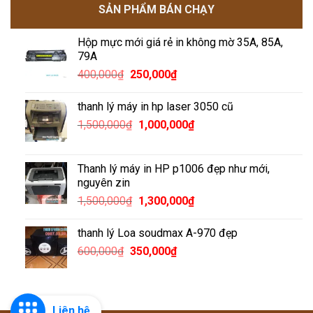
SẢN PHẨM BÁN CHẠY
Hộp mực mới giá rẻ in không mờ 35A, 85A,
79A
Giá
Giá
400,000
₫
250,000
₫
gốc
hiện
là:
tại
thanh lý máy in hp laser 3050 cũ
400,000₫.
là:
Giá
Giá
1,500,000
₫
1,000,000
₫
250,000₫.
gốc
hiện
là:
tại
1,500,000₫.
là:
Thanh lý máy in HP p1006 đẹp như mới,
1,000,000₫.
nguyên zin
Giá
Giá
1,500,000
₫
1,300,000
₫
gốc
hiện
là:
tại
thanh lý Loa soudmax A-970 đẹp
1,500,000₫.
là:
Giá
Giá
600,000
₫
350,000
₫
1,300,000₫.
gốc
hiện
là:
tại
600,000₫.
là:
350,000₫.
Liên hệ