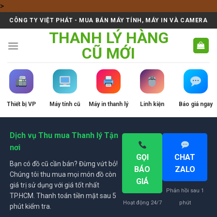
Skip
>
to
CÔNG TY VIỆT PHÁT - MUA BÁN MÁY TÍNH, MÁY IN VÀ CAMERA
content
THANH LÝ HÀNG
CŨ MỚI
Thiết bị VP
Máy tính cũ
Máy in thanh lý
Linh kiện
Báo giá ngay
Dịch vụ Thu mua Thanh lý Tận
nơi
GỌI
CHAT
Bạn có đồ cũ cần bán? Đừng vứt bỏ!
BÁO
ZALO
Chúng tôi thu mua mọi món đồ còn
GIÁ
giá trị sử dụng với giá tốt nhất
Phản hồi sau 1
TP.HCM. Thanh toán tiền mặt sau 5
Hoạt động 24/7
phút
phút kiểm tra.