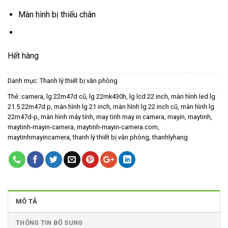
800,000₫.
Màn hình bị thiếu chân
Hết hàng
Danh mục:
Thanh lý thiết bị văn phòng
Thẻ:
camera
,
lg 22m47d cũ
,
lg 22mk430h
,
lg lcd 22 inch
,
màn hình led lg
21.5 22m47d p
,
màn hình lg 21 inch
,
màn hình lg 22 inch cũ
,
màn hình lg
22m47d-p
,
màn hình máy tính
,
may tinh may in camera
,
mayin
,
maytinh
,
maytinh-mayin-camera
,
maytinh-mayin-camera.com
,
maytinhmayincamera
,
thanh lý thiết bị văn phòng
,
thanhlyhang
MÔ TẢ
THÔNG TIN BỔ SUNG