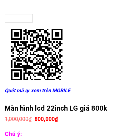
Quét mã qr xem trên MOBILE
Màn hình lcd 22inch LG giá 800k
Giá
Giá
1,000,000
₫
800,000
₫
gốc
hiện
là:
tại
Chú ý:
1,000,000₫.
là: