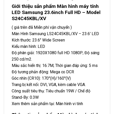
Giới thiệu sản phẩm Màn hình máy tính
LED Samsung 23.6inch Full HD – Model
S24C45KBL/XV
( giá trên đã Miễn phí vận chuyển )
Màn Hình Samsung LS24C45KBL/XV – 23.6′ LED
Kích thước: 23.6″ Wide Screen
Kiểu màn hình: LED
Độ phân giải: 1920X1080 full HD 1080P; Độ sáng:
250 cd/m2.
Màu sắc hiển thị: 16.7M; Thời gian đáp ứng: 5 ms
Độ tương phản động: Mega ∞ DCR
Góc nhìn (CR10): 170°(H)/160°(V)
Trang bị kết nối: DVI, VGA, kèm cable VGA.
Công suất tiêu thụ: Tiêu chuẩn 19W / Chế độ
Stand-By: 0.3W
Xem thêm sản phẩm tại: Màn hình vi tính