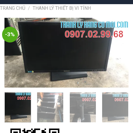
TRANG CHỦ
/
THANH LÝ THIẾT BỊ VI TÍNH
-3%