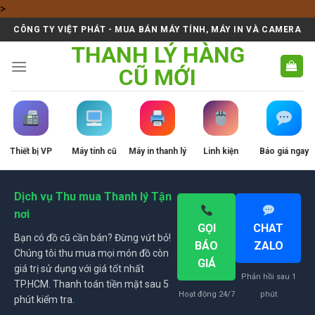
Skip
>
to
CÔNG TY VIỆT PHÁT - MUA BÁN MÁY TÍNH, MÁY IN VÀ CAMERA
content
THANH LÝ HÀNG
CŨ MỚI
Thiết bị VP
Máy tính cũ
Máy in thanh lý
Linh kiện
Báo giá ngay
Dịch vụ Thu mua Thanh lý Tận
nơi
GỌI
CHAT
Bạn có đồ cũ cần bán? Đừng vứt bỏ!
BÁO
ZALO
Chúng tôi thu mua mọi món đồ còn
GIÁ
giá trị sử dụng với giá tốt nhất
Phản hồi sau 1
TP.HCM. Thanh toán tiền mặt sau 5
Hoạt động 24/7
phút
phút kiểm tra.