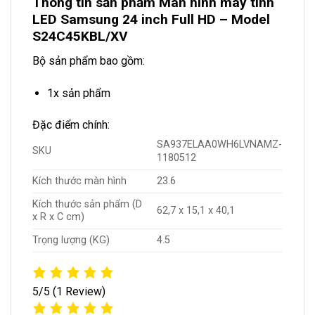
Thông tin sản phẩm Màn hình máy tính
LED Samsung 24 inch Full HD – Model
S24C45KBL/XV
Bộ sản phẩm bao gồm:
1x sản phẩm
Đặc điểm chính:
SA937ELAA0WH6LVNAMZ-
SKU
1180512
Kích thước màn hình
23.6
Kích thước sản phẩm (D
62,7 x 15,1 x 40,1
x R x C cm)
Trọng lượng (KG)
4.5
5/5
(1 Review)