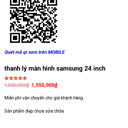
Quét mã qr xem trên MOBILE
thanh lý màn hình samsung 24 inch
Giá
Giá
1,600,000
₫
1,550,000
₫
5.00
1
trên 5
gốc
hiện
dựa trên
đánh giá
là:
tại
Miễn phí vận chuyển cho giá khách hàng.
1,600,000₫.
là:
1,550,000₫.
Sản phẩm đẹp chưa sửa chữa.