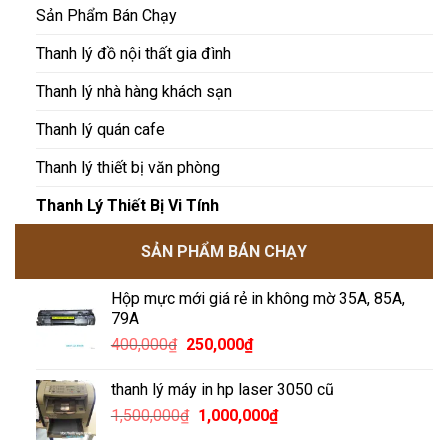
Sản Phẩm Bán Chạy
Thanh lý đồ nội thất gia đình
Thanh lý nhà hàng khách sạn
Thanh lý quán cafe
Thanh lý thiết bị văn phòng
Thanh Lý Thiết Bị Vi Tính
SẢN PHẨM BÁN CHẠY
Hộp mực mới giá rẻ in không mờ 35A, 85A,
79A
Giá
Giá
400,000
₫
250,000
₫
gốc
hiện
là:
tại
thanh lý máy in hp laser 3050 cũ
400,000₫.
là:
Giá
Giá
1,500,000
₫
1,000,000
₫
250,000₫.
gốc
hiện