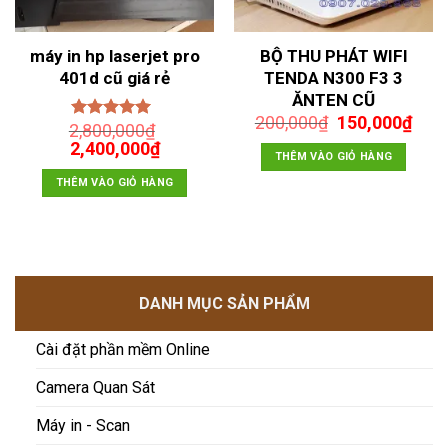
máy in hp laserjet pro
BỘ THU PHÁT WIFI
401d cũ giá rẻ
TENDA N300 F3 3
ĂNTEN CŨ
Giá
Giá
200,000
₫
150,000
₫
2,800,000
₫
Được xếp
gốc
hiện
Giá
Giá
2,400,000
hạng
5.00
5
₫
là:
tại
THÊM VÀO GIỎ HÀNG
sao
gốc
hiện
200,000₫.
là:
là:
tại
THÊM VÀO GIỎ HÀNG
150,
2,800,000₫.
là:
2,400,000₫.
DANH MỤC SẢN PHẨM
Cài đặt phần mềm Online
Camera Quan Sát
Máy in - Scan