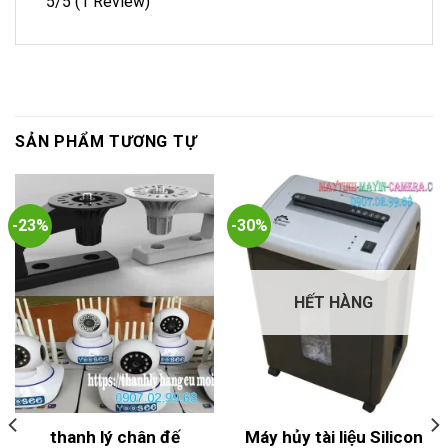
5/5
(1 Review)
SẢN PHẨM TƯƠNG TỰ
-23%
-30%
HẾT HÀNG
thanh lý chân đế
Máy hủy tài liệu Silicon