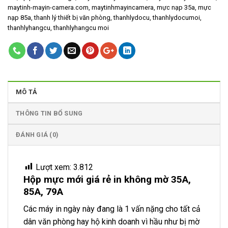
maytinh-mayin-camera.com
,
maytinhmayincamera
,
mực nạp 35a
,
mực
nạp 85a
,
thanh lý thiết bị văn phòng
,
thanhlydocu
,
thanhlydocumoi
,
thanhlyhangcu
,
thanhlyhangcu moi
MÔ TẢ
THÔNG TIN BỔ SUNG
ĐÁNH GIÁ (0)
Lượt xem:
3.812
Hộp mực mới giá rẻ in không mờ 35A,
85A, 79A
Các máy in ngày này đang là 1 vấn nặng cho tất cả
dân văn phòng hay hộ kinh doanh vì hầu như bị mờ