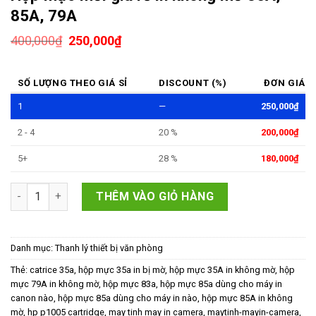
85A, 79A
400,000
₫
250,000
₫
SỐ LƯỢNG THEO GIÁ SỈ
DISCOUNT (%)
ĐƠN GIÁ
1
—
250,000
₫
2 - 4
20 %
200,000
₫
5+
28 %
180,000
₫
Hộp mực mới giá rẻ in không mờ 35A, 85A, 79A số lượng
THÊM VÀO GIỎ HÀNG
Danh mục:
Thanh lý thiết bị văn phòng
Thẻ:
catrice 35a
,
hộp mực 35a in bị mờ
,
hộp mực 35A in không mờ
,
hộp
mực 79A in không mờ
,
hộp mực 83a
,
hộp mực 85a dùng cho máy in
canon nào
,
hộp mực 85a dùng cho máy in nào
,
hộp mực 85A in không
mờ
,
hp p1005 cartridge
,
may tinh may in camera
,
maytinh-mayin-camera
,