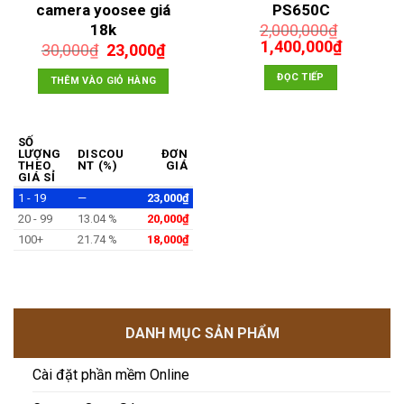
camera yoosee giá
PS650C
á
18k
2,000,000
₫
ện
Giá
Giá
1,400,000
₫
Giá
Giá
30,000
₫
23,000
₫
gốc
hiện
gốc
hiện
là:
tại
ĐỌC TIẾP
là:
tại
THÊM VÀO GIỎ HÀNG
0,000₫.
2,000,000₫.
là:
30,000₫.
là:
1,400,00
23,000₫.
SỐ
LƯỢNG
DISCOU
ĐƠN
THEO
NT (%)
GIÁ
GIÁ SỈ
1 - 19
—
23,000
₫
20 - 99
13.04 %
20,000
₫
100+
21.74 %
18,000
₫
DANH MỤC SẢN PHẨM
Cài đặt phần mềm Online