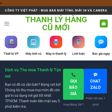
Skip
>
to
CÔNG TY VIỆT PHÁT - MUA BÁN MÁY TÍNH, MÁY IN VÀ CAMERA
content
THANH LÝ HÀNG
CŨ MỚI
Thiết bị VP
Máy tính cũ
Máy in thanh lý
Linh kiện
Báo giá ngay
Dịch vụ Thu mua Thanh lý Tận
nơi
GỌI
CHAT
Bạn có đồ cũ cần bán? Đừng vứt bỏ!
BÁO
ZALO
Chúng tôi thu mua mọi món đồ còn
GIÁ
giá trị sử dụng với giá tốt nhất
Phản hồi sau 1
TP.HCM. Thanh toán tiền mặt sau 5
Hoạt động 24/7
phút
phút kiểm tra.