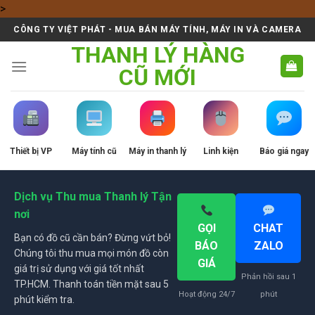
Skip
>
to
CÔNG TY VIỆT PHÁT - MUA BÁN MÁY TÍNH, MÁY IN VÀ CAMERA
content
THANH LÝ HÀNG
CŨ MỚI
Thiết bị VP
Máy tính cũ
Máy in thanh lý
Linh kiện
Báo giá ngay
Dịch vụ Thu mua Thanh lý Tận
nơi
GỌI
CHAT
Bạn có đồ cũ cần bán? Đừng vứt bỏ!
BÁO
ZALO
Chúng tôi thu mua mọi món đồ còn
GIÁ
giá trị sử dụng với giá tốt nhất
Phản hồi sau 1
TP.HCM. Thanh toán tiền mặt sau 5
Hoạt động 24/7
phút
phút kiểm tra.