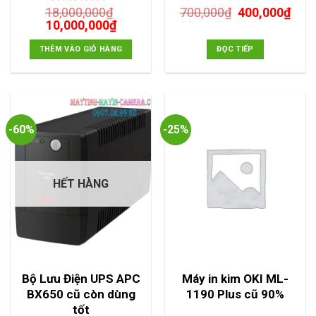
Giá
Giá
18,000,000
₫
700,000
₫
400,000
₫
Được xếp
Giá
Giá
gốc
hiện
10,000,000
hạng
5.00
5
₫
sao
gốc
hiện
là:
tại
là:
tại
700,000₫.
là:
THÊM VÀO GIỎ HÀNG
ĐỌC TIẾP
18,000,000₫.
là:
400,
10,000,000₫.
-60%
-25%
HẾT HÀNG
Bộ Lưu Điện UPS APC
Máy in kim OKI ML-
BX650 cũ còn dùng
1190 Plus cũ 90%
tốt