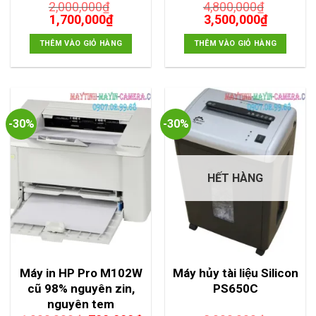
2,000,000
₫
4,800,000
₫
Giá
Giá
Giá
Giá
1,700,000
₫
3,500,000
₫
gốc
hiện
gốc
hiện
là:
tại
là:
tại
THÊM VÀO GIỎ HÀNG
THÊM VÀO GIỎ HÀNG
2,000,000₫.
là:
4,800,000₫.
là:
1,700,000₫.
3,500,00
-30%
-30%
HẾT HÀNG
Máy in HP Pro M102W
Máy hủy tài liệu Silicon
cũ 98% nguyên zin,
PS650C
nguyên tem