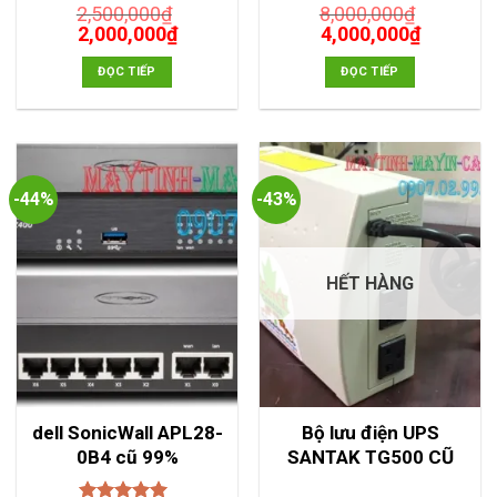
2,500,000
₫
8,000,000
₫
Giá
Giá
Giá
Giá
2,000,000
₫
4,000,000
₫
gốc
hiện
gốc
hiện
là:
tại
là:
tại
ĐỌC TIẾP
ĐỌC TIẾP
2,500,000₫.
là:
8,000,000₫.
là:
2,000,000₫.
4,000,00
-44%
-43%
HẾT HÀNG
dell SonicWall APL28-
Bộ lưu điện UPS
0B4 cũ 99%
SANTAK TG500 CŨ