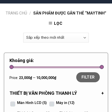
TRANG CHỦ
/
SẢN PHẨM ĐƯỢC GẮN THẺ “MAYTINH”
LỌC
Khoảng giá:
FILTER
Price:
23,000₫
—
10,000,000₫
THIẾT BỊ VĂN PHÒNG THANH LÝ
+
Màn Hình LCD
(5)
Máy in
(12)