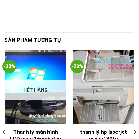
SẢN PHẨM TƯƠNG TỰ
-33%
-20%
HẾT HÀNG
Thanh lý màn hình
thanh lý hp laserjet
LCD asus 16inch đẹp
pro m130fn