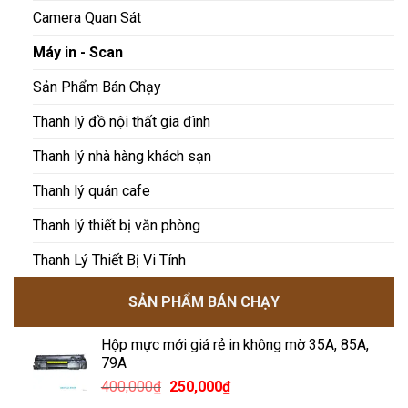
Camera Quan Sát
Máy in - Scan
Sản Phẩm Bán Chạy
Thanh lý đồ nội thất gia đình
Thanh lý nhà hàng khách sạn
Thanh lý quán cafe
Thanh lý thiết bị văn phòng
Thanh Lý Thiết Bị Vi Tính
SẢN PHẨM BÁN CHẠY
Hộp mực mới giá rẻ in không mờ 35A, 85A,
79A
Giá
Giá
400,000
₫
250,000
₫
gốc
hiện