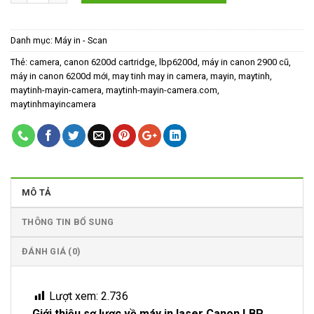
1,900,000₫.
Danh mục:
Máy in - Scan
Thẻ:
camera
,
canon 6200d cartridge
,
lbp6200d
,
máy in canon 2900 cũ
,
máy in canon 6200d mới
,
may tinh may in camera
,
mayin
,
maytinh
,
maytinh-mayin-camera
,
maytinh-mayin-camera.com
,
maytinhmayincamera
MÔ TẢ
THÔNG TIN BỔ SUNG
ĐÁNH GIÁ (0)
Lượt xem:
2.736
Giới thiệu sơ lược về máy in laser Canon LBP