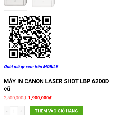
Quét mã qr xem trên MOBILE
MÁY IN CANON LASER SHOT LBP 6200D
cũ
Giá
Giá
2,500,000
₫
1,900,000
₫
gốc
hiện
là:
tại
MÁY IN CANON LASER SHOT LBP 6200D cũ số lượng
2,500,000₫.
là:
THÊM VÀO GIỎ HÀNG