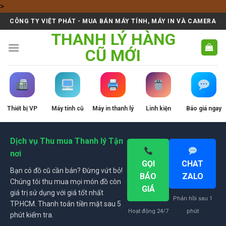
Skip
>
to
CÔNG TY VIỆT PHÁT - MUA BÁN MÁY TÍNH, MÁY IN VÀ CAMERA
content
THANH LÝ HÀNG
CŨ MỚI
Thiết bị VP
Máy tính cũ
Máy in thanh lý
Linh kiện
Báo giá ngay
Dịch vụ Thu mua Thanh lý Tận
nơi
GỌI
CHAT
Bạn có đồ cũ cần bán? Đừng vứt bỏ!
BÁO
ZALO
Chúng tôi thu mua mọi món đồ còn
GIÁ
giá trị sử dụng với giá tốt nhất
Phản hồi sau 1
TP.HCM. Thanh toán tiền mặt sau 5
Hoạt động 24/7
phút
phút kiểm tra.