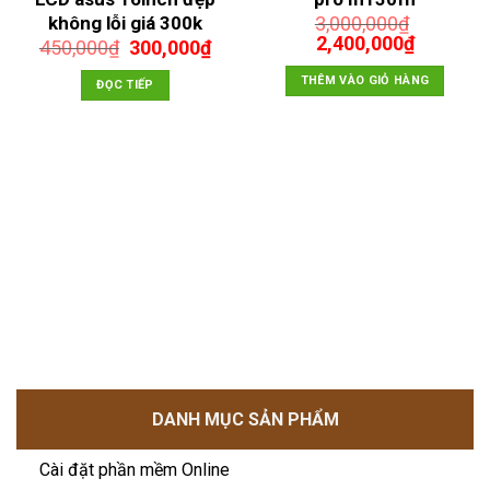
không lỗi giá 300k
3,000,000
₫
Giá
Giá
2,400,000
₫
Giá
Giá
450,000
₫
300,000
₫
gốc
hiện
n
gốc
hiện
là:
tại
THÊM VÀO GIỎ HÀNG
là:
tại
ĐỌC TIẾP
3,000,000₫.
là:
450,000₫.
là:
2,400,00
,000₫.
300,000₫.
DANH MỤC SẢN PHẨM
Cài đặt phần mềm Online