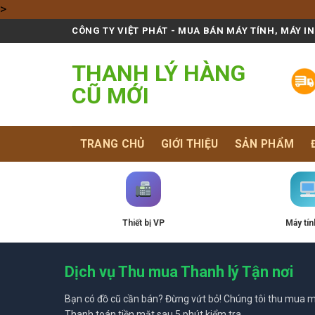
Skip
>
to
CÔNG TY VIỆT PHÁT - MUA BÁN MÁY TÍNH, MÁY I
content
THANH LÝ HÀNG
CŨ MỚI
TRANG CHỦ
GIỚI THIỆU
SẢN PHẨM
Thiết bị VP
Máy tín
Dịch vụ Thu mua Thanh lý Tận nơi
Bạn có đồ cũ cần bán? Đừng vứt bỏ! Chúng tôi thu mua mọ
Thanh toán tiền mặt sau 5 phút kiểm tra.