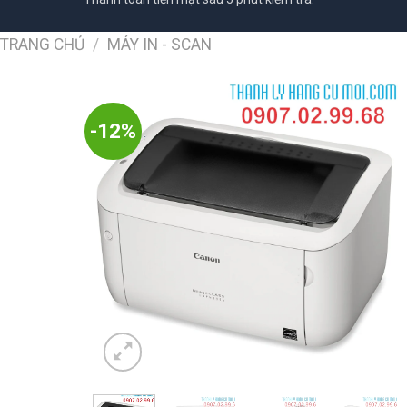
TRANG CHỦ
/
MÁY IN - SCAN
-12%