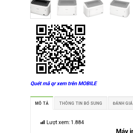
Quét mã qr xem trên MOBILE
MÔ TẢ
THÔNG TIN BỔ SUNG
ĐÁNH GIÁ 
Lượt xem:
1.884
Máy i