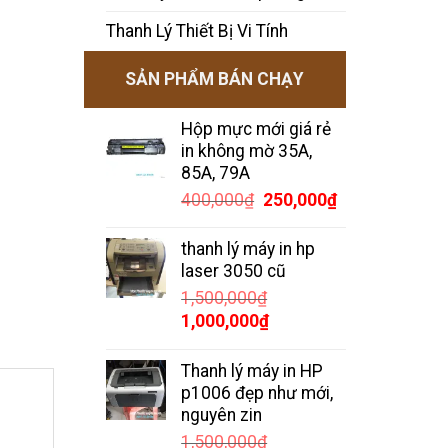
Thanh Lý Thiết Bị Vi Tính
SẢN PHẨM BÁN CHẠY
Hộp mực mới giá rẻ
in không mờ 35A,
85A, 79A
Giá
Giá
400,000
₫
250,000
₫
gốc
hiện
là:
tại
thanh lý máy in hp
400,000₫.
là:
laser 3050 cũ
250,000₫.
1,500,000
₫
Giá
Giá
1,000,000
₫
gốc
hiện
là:
tại
Thanh lý máy in HP
1,500,000₫.
là:
p1006 đẹp như mới,
1,000,000₫.
nguyên zin
1,500,000
₫