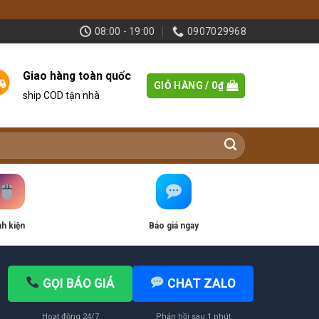
08:00 - 19:00
0907029968
Giao hàng toàn quốc
GIỎ HÀNG /
0
₫
ship COD tận nhà
nh kiện
Báo giá ngay
GỌI BÁO GIÁ
CHAT ZALO
Hoạt động 24/7
Phản hồi sau 1 phút