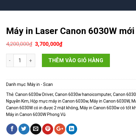
Máy in Laser Canon 6030W mới
Giá
Giá
4,200,000
₫
3,700,000
₫
gốc
hiện
là:
tại
Máy in Laser Canon 6030W mới số lượng
4,200,000₫.
là:
THÊM VÀO GIỎ HÀNG
3,700,000₫.
Danh mục:
Máy in - Scan
Thẻ:
Canon 6030w Driver
,
Canon 6030w hanoicomputer
,
Canon 603
Nguyễn Kim
,
Hộp mực máy in Canon 6030w
,
Máy in Canon 6030W
,
Má
Canon 6030W có in được 2 mặt không
,
Máy in Canon 6030w có tốt k
Máy in Canon 6030W Phong Vũ