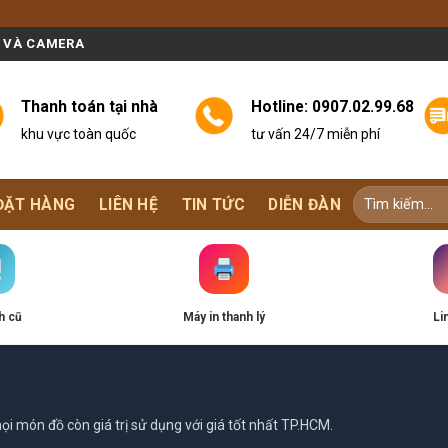
N VÀ CAMERA
Thanh toán tại nhà
Hotline:
0907.02.99.68
khu vực toàn quốc
tư vấn 24/7 miễn phí
ĐẶT HÀNG
LIÊN HỆ
TIN TỨC
DIỄN ĐÀN
h cũ
Máy in thanh lý
Li
i món đồ còn giá trị sử dụng với giá tốt nhất TP.HCM.