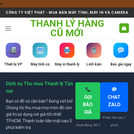
Skip
>
to
CÔNG TY VIỆT PHÁT - MUA BÁN MÁY TÍNH, MÁY IN VÀ CAMERA
content
THANH LÝ HÀNG
CŨ MỚI
Thiết bị VP
Máy tính cũ
Máy in thanh lý
Linh kiện
Báo giá ngay
Dịch vụ Thu mua Thanh lý Tận
nơi
GỌI
CHAT
Bạn có đồ cũ cần bán? Đừng vứt bỏ!
BÁO
ZALO
Chúng tôi thu mua mọi món đồ còn
GIÁ
giá trị sử dụng với giá tốt nhất
Phản hồi sau 1
TP.HCM. Thanh toán tiền mặt sau 5
Hoạt động 24/7
phút
phút kiểm tra.