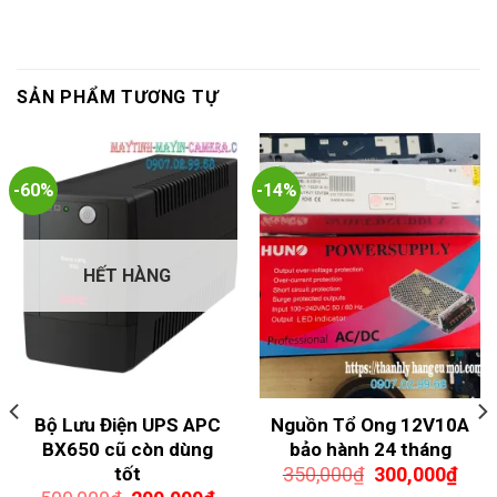
SẢN PHẨM TƯƠNG TỰ
-60%
-14%
HẾT HÀNG
Bộ Lưu Điện UPS APC
Nguồn Tổ Ong 12V10A
BX650 cũ còn dùng
bảo hành 24 tháng
Giá
Giá
tốt
350,000
₫
300,000
₫
gốc
hiện