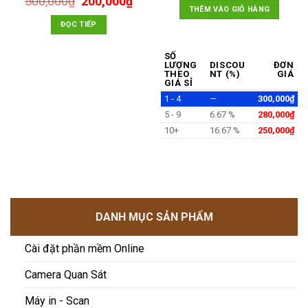
Giá
Giá
500,000
₫
200,000
₫
là:
tại
THÊM VÀO GIỎ HÀNG
gốc
hiện
350,000₫.
là:
là:
tại
ĐỌC TIẾP
300,
500,000₫.
là:
00₫.
200,000₫.
SỐ
LƯỢNG
DISCOU
ĐƠN
THEO
NT (%)
GIÁ
GIÁ SỈ
1 - 4
—
300,000
₫
5 - 9
6.67 %
280,000
₫
10+
16.67 %
250,000
₫
DANH MỤC SẢN PHẨM
Cài đặt phần mềm Online
Camera Quan Sát
Máy in - Scan