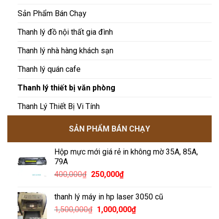
Sản Phẩm Bán Chạy
Thanh lý đồ nội thất gia đình
Thanh lý nhà hàng khách sạn
Thanh lý quán cafe
Thanh lý thiết bị văn phòng
Thanh Lý Thiết Bị Vi Tính
SẢN PHẨM BÁN CHẠY
Hộp mực mới giá rẻ in không mờ 35A, 85A,
79A
Giá
Giá
400,000
₫
250,000
₫
gốc
hiện
là:
tại
thanh lý máy in hp laser 3050 cũ
400,000₫.
là:
Giá
Giá
1,500,000
₫
1,000,000
₫
250,000₫.