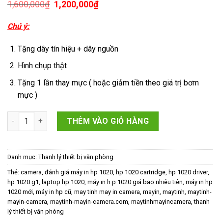
Giá
Giá
1,600,000
₫
1,200,000
₫
gốc
hiện
là:
tại
Chú ý:
1,600,000₫.
là:
1,200,000₫.
Tặng dây tín hiệu + dây nguồn
Hình chụp thật
Tặng 1 lần thay mực ( hoặc giảm tiền theo giá trị bơm
mực )
thanh lý máy in cũ HP LaserJet 1020 số lượng
THÊM VÀO GIỎ HÀNG
Danh mục:
Thanh lý thiết bị văn phòng
Thẻ:
camera
,
đánh giá máy in hp 1020
,
hp 1020 cartridge
,
hp 1020 driver
,
hp 1020 g1
,
laptop hp 1020
,
máy in h p 1020 giá bao nhiêu tiên
,
máy in hp
1020 mới
,
máy in hp cũ
,
may tinh may in camera
,
mayin
,
maytinh
,
maytinh-
mayin-camera
,
maytinh-mayin-camera.com
,
maytinhmayincamera
,
thanh
lý thiết bị văn phòng