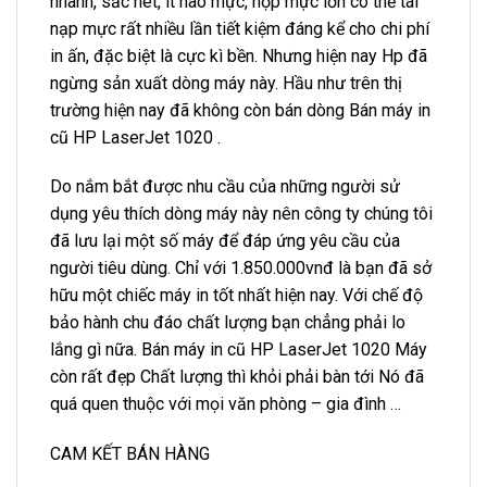
nhanh, sắc nét, ít hao mực, hộp mực lớn có thể tái
nạp mực rất nhiều lần tiết kiệm đáng kể cho chi phí
in ấn, đặc biệt là cực kì bền. Nhưng hiện nay Hp đã
ngừng sản xuất dòng máy này. Hầu như trên thị
trường hiện nay đã không còn bán dòng Bán máy in
cũ HP LaserJet 1020 .
Do nắm bắt được nhu cầu của những người sử
dụng yêu thích dòng máy này nên công ty chúng tôi
đã lưu lại một số máy để đáp ứng yêu cầu của
người tiêu dùng. Chỉ với 1.850.000vnđ là bạn đã sở
hữu một chiếc máy in tốt nhất hiện nay. Với chế độ
bảo hành chu đáo chất lượng bạn chẳng phải lo
lắng gì nữa. Bán máy in cũ HP LaserJet 1020 Máy
còn rất đẹp Chất lượng thì khỏi phải bàn tới Nó đã
quá quen thuộc với mọi văn phòng – gia đình …
CAM KẾT BÁN HÀNG