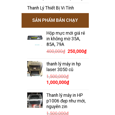
Thanh Lý Thiết Bị Vi Tính
SẢN PHẨM BÁN CHẠY
Hộp mực mới giá rẻ
in không mờ 35A,
85A, 79A
Giá
Giá
400,000
₫
250,000
₫
gốc
hiện
là:
tại
thanh lý máy in hp
400,000₫.
là:
laser 3050 cũ
250,000₫.
1,500,000
₫
Giá
Giá
1,000,000
₫
gốc
hiện
là:
tại
Thanh lý máy in HP
1,500,000₫.
là:
p1006 đẹp như mới,
1,000,000₫.
nguyên zin
1,500,000
₫