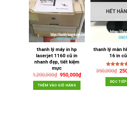
HẾT HÀ
giá rẻ in
thanh lý máy in hp
thanh lý màn h
5A, 85A,
laserjet 1160 cũ in
16 in c
nhanh đẹp, tiết kiệm
iá
Giá
mực
50,000
₫
Giá
350,000
₫
25
Được xếp
ốc
hiện
Giá
Giá
1,200,000
₫
950,000
₫
gố
hạng
5.00
:
tại
gốc
hiện
IỎ HÀNG
sao
là:
ĐỌC TIẾP
00,000₫.
là:
là:
tại
350
THÊM VÀO GIỎ HÀNG
250,000₫.
1,200,000₫.
là:
950,000₫.
O
ĐƠN
GIÁ
250,000
₫