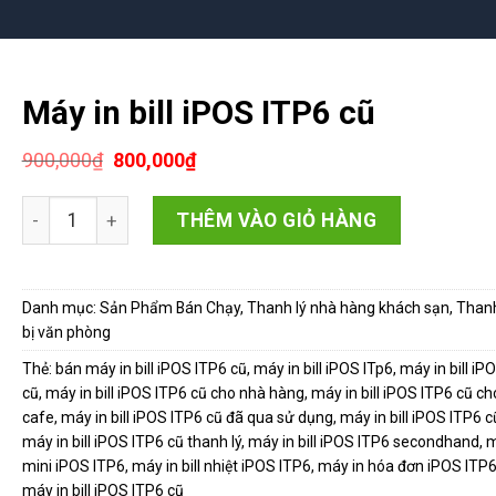
Máy in bill iPOS ITP6 cũ
Giá
Giá
900,000
₫
800,000
₫
gốc
hiện
là:
tại
Máy in bill iPOS ITP6 cũ số lượng
900,000₫.
là:
THÊM VÀO GIỎ HÀNG
800,000₫.
Danh mục:
Sản Phẩm Bán Chạy
,
Thanh lý nhà hàng khách sạn
,
Thanh
bị văn phòng
Thẻ:
bán máy in bill iPOS ITP6 cũ
,
máy in bill iPOS ITp6
,
máy in bill iP
cũ
,
máy in bill iPOS ITP6 cũ cho nhà hàng
,
máy in bill iPOS ITP6 cũ c
cafe
,
máy in bill iPOS ITP6 cũ đã qua sử dụng
,
máy in bill iPOS ITP6 c
máy in bill iPOS ITP6 cũ thanh lý
,
máy in bill iPOS ITP6 secondhand
,
m
mini iPOS ITP6
,
máy in bill nhiệt iPOS ITP6
,
máy in hóa đơn iPOS ITP
máy in bill iPOS ITP6 cũ