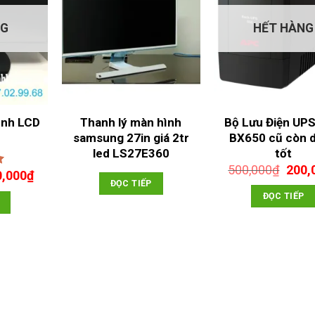
NG
HẾT HÀNG
ình LCD
Thanh lý màn hình
Bộ Lưu Điện UP
ũ
samsung 27in giá 2tr
BX650 cũ còn 
led LS27E360
tốt
Giá
500,000
₫
200,
Giá
0,000
₫
gốc
ĐỌC TIẾP
c
hiện
5
là:
ĐỌC TIẾP
tại
500,
,000₫.
là:
250,000₫.