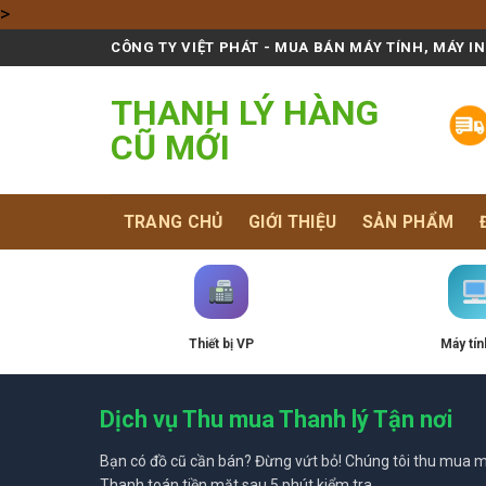
Skip
>
to
CÔNG TY VIỆT PHÁT - MUA BÁN MÁY TÍNH, MÁY I
content
THANH LÝ HÀNG
CŨ MỚI
TRANG CHỦ
GIỚI THIỆU
SẢN PHẨM
Thiết bị VP
Máy tín
Dịch vụ Thu mua Thanh lý Tận nơi
Bạn có đồ cũ cần bán? Đừng vứt bỏ! Chúng tôi thu mua mọ
Thanh toán tiền mặt sau 5 phút kiểm tra.