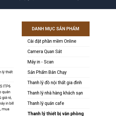
DANH MỤC SẢN PHẨM
Cài đặt phần mềm Online
Camera Quan Sát
Máy in - Scan
Sản Phẩm Bán Chạy
 lý thiết
Thanh lý đồ nội thất gia đình
OS ITP6
ho quán
Thanh lý nhà hàng khách sạn
ũ giá rẻ
,
Thanh lý quán cafe
áy in bill
6
,
mua
Thanh lý thiết bị văn phòng