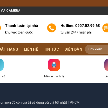
N VÀ CAMERA
Thanh toán tại nhà
Hotline:
0907.02.99.68
khu vực toàn quốc
tư vấn 24/7 miễn phí
ĐẶT HÀNG
LIÊN HỆ
TIN TỨC
DIỄN ĐÀN
h cũ
Máy in thanh lý
Li
i món đồ còn giá trị sử dụng với giá tốt nhất TP.HCM.