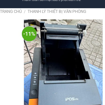
TRANG CHỦ
/
THANH LÝ THIẾT BỊ VĂN PHÒNG
-11%