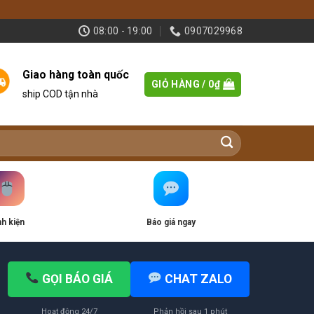
08:00 - 19:00
0907029968
Giao hàng toàn quốc
GIỎ HÀNG /
0
₫
ship COD tận nhà
nh kiện
Báo giá ngay
GỌI BÁO GIÁ
CHAT ZALO
Hoạt động 24/7
Phản hồi sau 1 phút