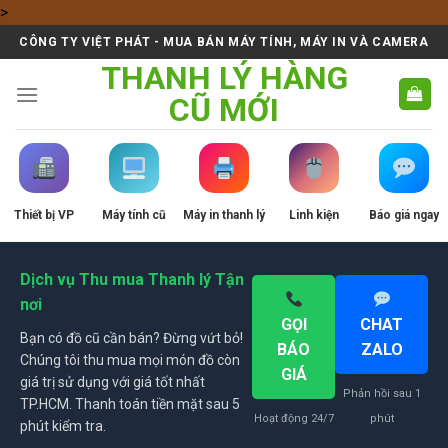
Skip
>
to
CÔNG TY VIỆT PHÁT - MUA BÁN MÁY TÍNH, MÁY IN VÀ CAMERA
content
THANH LÝ HÀNG
CŨ MỚI
Thiết bị VP
Máy tính cũ
Máy in thanh lý
Linh kiện
Báo giá ngay
Dịch vụ Thu mua Thanh lý Tận
nơi
GỌI
CHAT
Bạn có đồ cũ cần bán? Đừng vứt bỏ!
BÁO
ZALO
Chúng tôi thu mua mọi món đồ còn
GIÁ
giá trị sử dụng với giá tốt nhất
Phản hồi sau 1
TP.HCM. Thanh toán tiền mặt sau 5
Hoạt động 24/7
phút
phút kiểm tra.