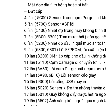
– Mắt đọc đĩa film hỏng hoặc bị bẩn
– Đứt cáp
4 lần: ( 5C00) Sensor trong cụm Purge unit k
5 lần: (5700) Sensor ASF lỗi
6 lần: (5400) Nhiệt độ trong máy không bình 
7 lần: (5B00, 5B01) Tràn mực thải ( còn gọi hế
8 lần: (5200) Nhiệt độ đầu in quá mức an toàn
9 lần: (6800, 6801) Lỗi EEPROM, lỗi xuất hiện
10 lần (B200) Điện áp cấp cho đầu in không đ
11 lần (5110) Cụm Carriage di chuyển tới lui 
12 lần (6A80) Lỗi cụm Purge unit ( cụm bơm 
14 lần (6A90, 6B10) Lỗi sensor kéo giấy
15 lần (9000) Lỗi cổng USB máy in
16 lần (5C20) Sensor kiểm tra nhông truyền đ
17 lần (6010) Giấy không đẩy được hết ra ngoà
19 lần (6502) Ánh sáng bên ngoài quá mạnh k