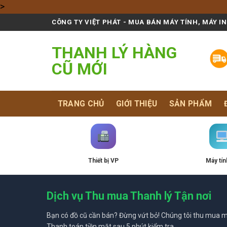
Skip
>
to
CÔNG TY VIỆT PHÁT - MUA BÁN MÁY TÍNH, MÁY I
content
THANH LÝ HÀNG
CŨ MỚI
TRANG CHỦ
GIỚI THIỆU
SẢN PHẨM
Thiết bị VP
Máy tín
Dịch vụ Thu mua Thanh lý Tận nơi
Bạn có đồ cũ cần bán? Đừng vứt bỏ! Chúng tôi thu mua mọ
Thanh toán tiền mặt sau 5 phút kiểm tra.