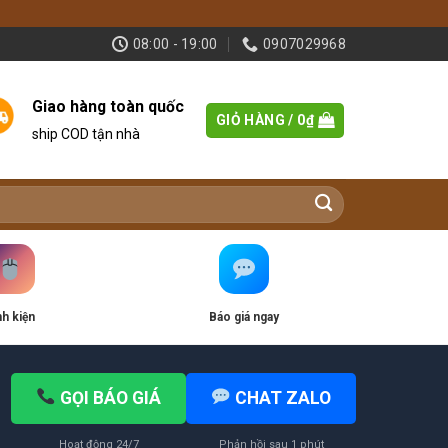
08:00 - 19:00
0907029968
Giao hàng toàn quốc
GIỎ HÀNG /
0
₫
ship COD tận nhà
nh kiện
Báo giá ngay
GỌI BÁO GIÁ
CHAT ZALO
Hoạt động 24/7
Phản hồi sau 1 phút