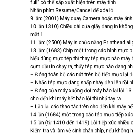
full” có thể sắp xuất hiện trên máy tính
Nhấn phím Resume/Cancel để xóa lỗi
9 lần: (2001) Máy quay Camera hoặc máy ảnh 
10 lần 1310) Chiều dài của giấy đang in không 
mặt 1
11 lần: (2500) Máy in chức năng Printhead a
13 lần: (1683) Chip một trong các bình mực b
Nếu dùng mực tép thì thay tép mực nào máy b
cụm đầu in chạy ra, thấy tép mực nào đang nh
– Đóng toàn bộ các nút trên bộ tiếp mực lại 
– Nhấc tép mực đang nhấp nháy đèn lên rồi nhấn
– Đóng cửa máy xuống đợi máy báo lại lỗi 13
cho đến khi máy hết báo lỗi thì nhả tay ra
– Lặp lại các thao tác trên cho đến khi máy hết
14 lần (1684) một trong các tép mực tiếp xúc
15 lần (từ 1410 đến 1419) Lỗi tiếp xúc nhiề
Kiểm tra và làm vệ sinh chân chíp, nếu không 