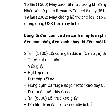
16 lần (1688) Máy báo hết mực trong khi đang
Nhấn và giữ phím Resume/Cancel 5 giây để tiế
19 lần (2002) Máy không hỗ trợ cho loại cáp 
giống cổng USB trên máy tính)
Bảng lỗi đèn cam và đèn xanh nháy luân phiê
đèn cam nháy, đèn xanh nháy thì đếm một l
2 lần : (5100) Lỗi cụm gắn đầu in (Carriage) 
– Thước film bị bẩn
– Vấp giấy
– Bật tép mực
– Đứt cáp kết nối
– Hỏng cụm Carriage hoặc motor kéo dây Cu
– Đứt hoặc tuột dây Curoa
3 lần: (6000) Lỗi trục kéo giấy:
– Đĩa film tròn đầu trục kéo giấy bị bẩn