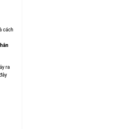
à cách
nhân
ảy ra
 đây