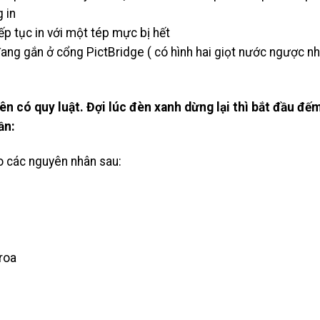
 in
p tục in với một tép mực bị hết
đang gắn ở cổng PictBridge ( có hình hai giọt nước ngược n
n có quy luật. Đợi lúc đèn xanh dừng lại thì bắt đầu đếm
ần:
do các nguyên nhân sau:
roa