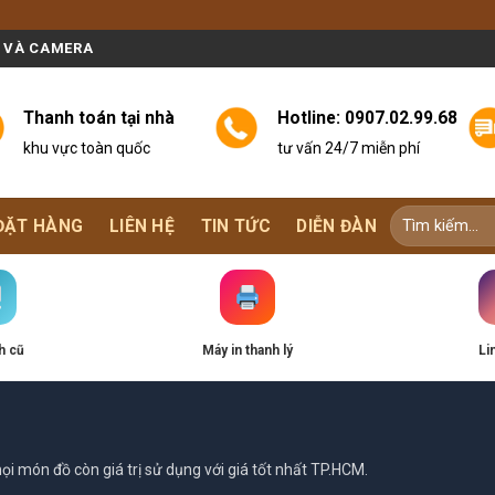
N VÀ CAMERA
Thanh toán tại nhà
Hotline:
0907.02.99.68
khu vực toàn quốc
tư vấn 24/7 miễn phí
ĐẶT HÀNG
LIÊN HỆ
TIN TỨC
DIỄN ĐÀN
h cũ
Máy in thanh lý
Li
i món đồ còn giá trị sử dụng với giá tốt nhất TP.HCM.