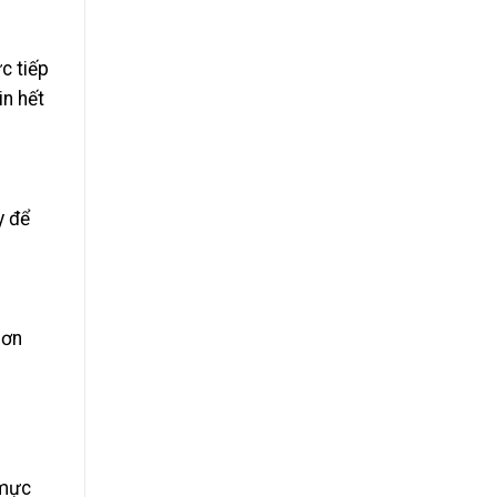
c tiếp
in hết
y để
hơn
 mực