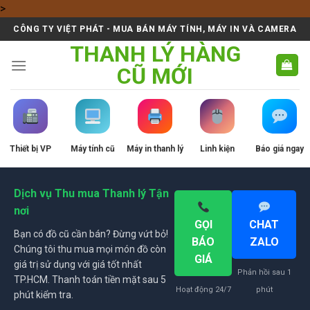
Skip
>
to
CÔNG TY VIỆT PHÁT - MUA BÁN MÁY TÍNH, MÁY IN VÀ CAMERA
content
THANH LÝ HÀNG
CŨ MỚI
Thiết bị VP
Máy tính cũ
Máy in thanh lý
Linh kiện
Báo giá ngay
Dịch vụ Thu mua Thanh lý Tận
nơi
GỌI
CHAT
Bạn có đồ cũ cần bán? Đừng vứt bỏ!
BÁO
ZALO
Chúng tôi thu mua mọi món đồ còn
GIÁ
giá trị sử dụng với giá tốt nhất
Phản hồi sau 1
TP.HCM. Thanh toán tiền mặt sau 5
Hoạt động 24/7
phút
phút kiểm tra.