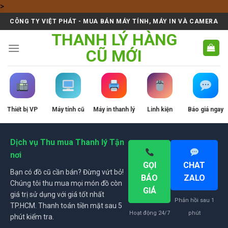
Skip
>
to
CÔNG TY VIỆT PHÁT - MUA BÁN MÁY TÍNH, MÁY IN VÀ CAMERA
content
THANH LÝ HÀNG
CŨ MỚI
Thiết bị VP
Máy tính cũ
Máy in thanh lý
Linh kiện
Báo giá ngay
Dịch vụ Thu mua Thanh lý Tận
nơi
GỌI
CHAT
Bạn có đồ cũ cần bán? Đừng vứt bỏ!
BÁO
ZALO
Chúng tôi thu mua mọi món đồ còn
GIÁ
giá trị sử dụng với giá tốt nhất
Phản hồi sau 1
TP.HCM. Thanh toán tiền mặt sau 5
Hoạt động 24/7
phút
phút kiểm tra.