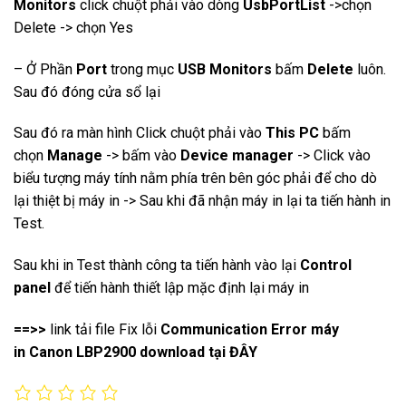
Monitors
click chuột phải vào dòng
UsbPortList
->chọn
Delete -> chọn Yes
– Ở Phần
Port
trong mục
USB Monitors
bấm
Delete
luôn.
Sau đó đóng cửa sổ lại
Sau đó ra màn hình Click chuột phải vào
This PC
bấm
chọn
Manage
-> bấm vào
Device manager
-> Click vào
biểu tượng máy tính nằm phía trên bên góc phải để cho dò
lại thiệt bị máy in -> Sau khi đã nhận máy in lại ta tiến hành in
Test.
Sau khi in Test thành công ta tiến hành vào lại
Control
panel
để tiến hành thiết lập mặc định lại máy in
==>>
link tải file Fix lỗi
Communication Error
máy
in
Canon LBP2900 download tại
ĐÂY