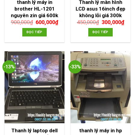
thanh lý máy in
Thanh lý màn hình
brother HL-1201
LCD asus 16inch đẹp
nguyên zin giá 600k
không lỗi giá 300k
Giá
Giá
Giá
Giá
900,000
₫
600,000
₫
450,000
₫
300,000
₫
gốc
hiện
gốc
hiện
là:
tại
là:
tại
ĐỌC TIẾP
ĐỌC TIẾP
900,000₫.
là:
450,000₫.
là:
600,000₫.
300,
-13%
-33%
Thanh lý laptop dell
thanh lý máy in hp