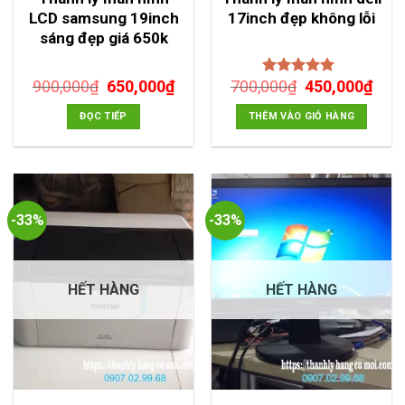
LCD samsung 19inch
17inch đẹp không lỗi
sáng đẹp giá 650k
Giá
Giá
Giá
Giá
900,000
₫
650,000
₫
700,000
₫
450,000
₫
Được xếp
gốc
hiện
gốc
hiện
hạng
5.00
5
sao
là:
tại
là:
tại
ĐỌC TIẾP
THÊM VÀO GIỎ HÀNG
900,000₫.
là:
700,000₫.
là:
650,000₫.
450,
-33%
-33%
HẾT HÀNG
HẾT HÀNG