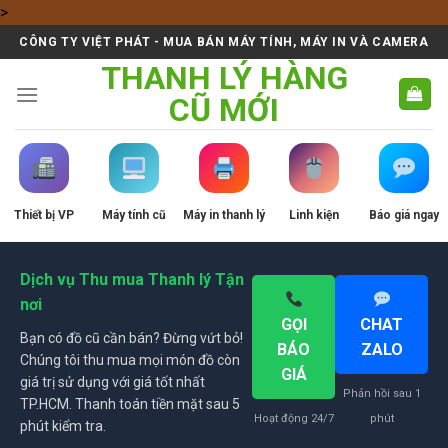
Skip
>
to
CÔNG TY VIỆT PHÁT - MUA BÁN MÁY TÍNH, MÁY IN VÀ CAMERA
content
THANH LÝ HÀNG
CŨ MỚI
Thiết bị VP
Máy tính cũ
Máy in thanh lý
Linh kiện
Báo giá ngay
Dịch vụ Thu mua Thanh lý Tận
nơi
GỌI
CHAT
Bạn có đồ cũ cần bán? Đừng vứt bỏ!
BÁO
ZALO
Chúng tôi thu mua mọi món đồ còn
GIÁ
giá trị sử dụng với giá tốt nhất
Phản hồi sau 1
TP.HCM. Thanh toán tiền mặt sau 5
Hoạt động 24/7
phút
phút kiểm tra.