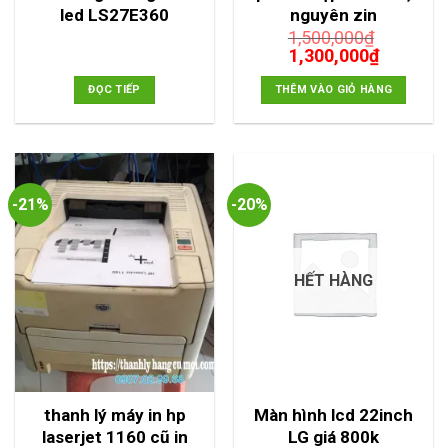
led LS27E360
nguyên zin
1,500,000
₫
Giá
Giá
1,300,000
₫
gốc
hiện
là:
tại
ĐỌC TIẾP
THÊM VÀO GIỎ HÀNG
1,500,000₫.
là:
1,300,00
-21%
-20%
HẾT HÀNG
thanh lý máy in hp
Màn hình lcd 22inch
laserjet 1160 cũ in
LG giá 800k