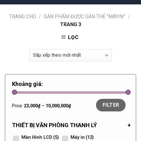
TRANG CHỦ
/
SẢN PHẨM ĐƯỢC GẮN THẺ “MAYIN”
/
TRANG 3
LỌC
Khoảng giá:
FILTER
Price:
23,000₫
—
10,000,000₫
THIẾT BỊ VĂN PHÒNG THANH LÝ
+
Màn Hình LCD
(5)
Máy in
(12)