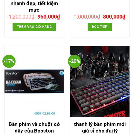
nhanh đẹp, tiết kiệm
mực
Giá
Giá
Giá
Giá
1,200,000
₫
950,000
₫
1,000,000
₫
800,000
₫
gốc
hiện
gốc
hiệ
là:
tại
là:
tại
THÊM VÀO GIỎ HÀNG
ĐỌC TIẾP
1,200,000₫.
là:
1,000,000₫.
là:
950,000₫.
800
-17%
-20%
Bàn phím và chuột có
thanh lý bàn phím mới
dây của Bosston
giá sỉ cho đại lý