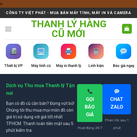
Skip
>
to
CÔNG TY VIỆT PHÁT - MUA BÁN MÁY TÍNH, MÁY IN VÀ CAMERA
content
THANH LÝ HÀNG
CŨ MỚI
Thiết bị VP
Máy tính cũ
Máy in thanh lý
Linh kiện
Báo giá ngay
Dịch vụ Thu mua Thanh lý Tận
nơi
GỌI
CHAT
Bạn có đồ cũ cần bán? Đừng vứt bỏ!
BÁO
ZALO
Chúng tôi thu mua mọi món đồ còn
GIÁ
giá trị sử dụng với giá tốt nhất
Phản hồi sau 1
TP.HCM. Thanh toán tiền mặt sau 5
Hoạt động 24/7
phút
phút kiểm tra.