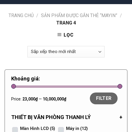
TRANG CHỦ
/
SẢN PHẨM ĐƯỢC GẮN THẺ “MAYIN”
/
TRANG 4
LỌC
Khoảng giá:
FILTER
Price:
23,000₫
—
10,000,000₫
THIẾT BỊ VĂN PHÒNG THANH LÝ
+
Màn Hình LCD
(5)
Máy in
(12)