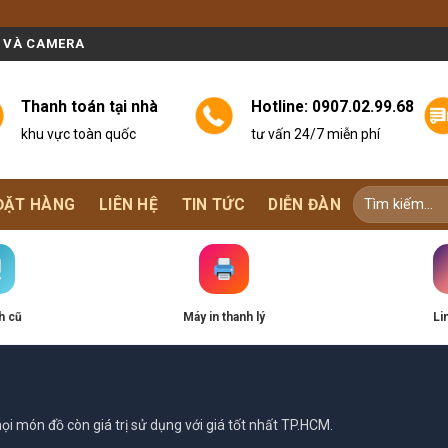
N VÀ CAMERA
Thanh toán tại nhà
Hotline:
0907.02.99.68
khu vực toàn quốc
tư vấn 24/7 miễn phí
ĐẶT HÀNG
LIÊN HỆ
TIN TỨC
DIỄN ĐÀN
h cũ
Máy in thanh lý
Li
i món đồ còn giá trị sử dụng với giá tốt nhất TP.HCM.