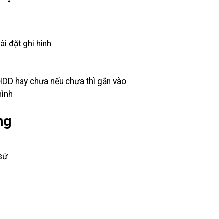
i đặt ghi hình
HDD hay chưa nếu chưa thì gắn vào
hình
ng
sứ