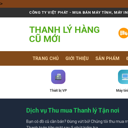
Skip
>
to
CÔNG TY VIỆT PHÁT - MUA BÁN MÁY TÍNH, MÁY I
content
THANH LÝ HÀNG
CŨ MỚI
TRANG CHỦ
GIỚI THIỆU
SẢN PHẨM
Thiết bị VP
Máy tín
Dịch vụ Thu mua Thanh lý Tận nơi
Bạn có đồ cũ cần bán? Đừng vứt bỏ! Chúng tôi thu mua mọ
Thanh toán tiền mặt sau 5 phút kiểm tra.