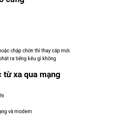
 hoặc chập chờn thì thay cáp mới.
hát ra tiếng kêu gì không
 từ xa qua mạng
hi
p mạng và modem