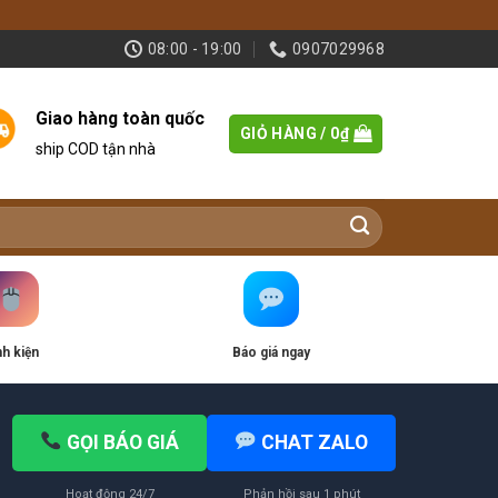
08:00 - 19:00
0907029968
Giao hàng toàn quốc
GIỎ HÀNG /
0
₫
ship COD tận nhà
nh kiện
Báo giá ngay
GỌI BÁO GIÁ
CHAT ZALO
Hoạt động 24/7
Phản hồi sau 1 phút