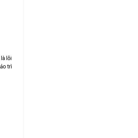
à lỗi
o trì