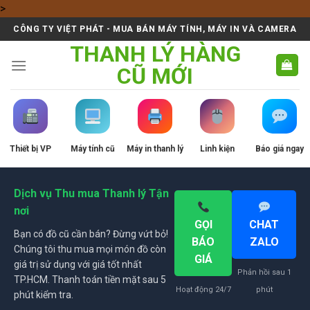
Skip
>
to
CÔNG TY VIỆT PHÁT - MUA BÁN MÁY TÍNH, MÁY IN VÀ CAMERA
content
THANH LÝ HÀNG
CŨ MỚI
Thiết bị VP
Máy tính cũ
Máy in thanh lý
Linh kiện
Báo giá ngay
Dịch vụ Thu mua Thanh lý Tận
nơi
GỌI
CHAT
Bạn có đồ cũ cần bán? Đừng vứt bỏ!
BÁO
ZALO
Chúng tôi thu mua mọi món đồ còn
GIÁ
giá trị sử dụng với giá tốt nhất
Phản hồi sau 1
TP.HCM. Thanh toán tiền mặt sau 5
Hoạt động 24/7
phút
phút kiểm tra.