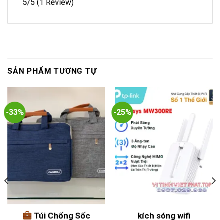
5/5
(1 Review)
SẢN PHẨM TƯƠNG TỰ
-33%
-25%
Túi Chống Sốc
kích sóng wifi