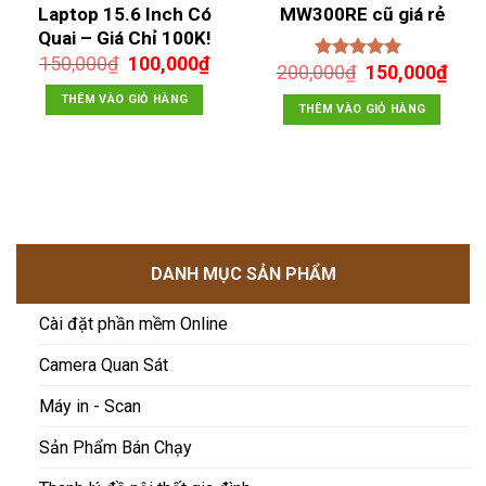
Laptop 15.6 Inch Có
MW300RE cũ giá rẻ
Quai – Giá Chỉ 100K!
Giá
Giá
150,000
₫
100,000
₫
Giá
Giá
200,000
₫
150,000
₫
Được xếp
gốc
hiện
gốc
hiện
hạng
5.00
5
là:
tại
THÊM VÀO GIỎ HÀNG
sao
là:
tại
THÊM VÀO GIỎ HÀNG
150,000₫.
là:
200,000₫.
là:
100,000₫.
150,
00₫.
DANH MỤC SẢN PHẨM
Cài đặt phần mềm Online
Camera Quan Sát
Máy in - Scan
Sản Phẩm Bán Chạy