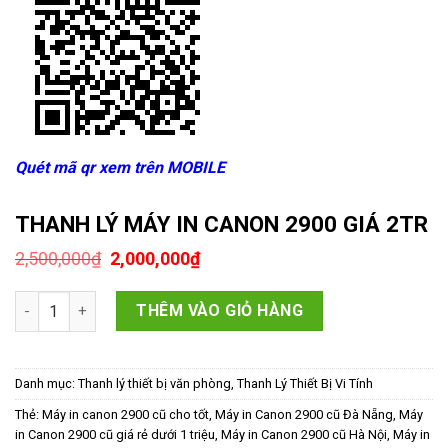
Quét mã qr xem trên MOBILE
THANH LÝ MÁY IN CANON 2900 GIÁ 2TR
Giá
Giá
2,500,000
₫
2,000,000
₫
gốc
hiện
là:
tại
THANH LÝ MÁY IN CANON 2900 GIÁ 2TR số lượng
2,500,000₫.
là:
THÊM VÀO GIỎ HÀNG
2,000,000₫.
Danh mục:
Thanh lý thiết bị văn phòng
,
Thanh Lý Thiết Bị Vi Tính
Thẻ:
Máy in canon 2900 cũ cho tốt
,
Máy in Canon 2900 cũ Đà Nẵng
,
Máy
in Canon 2900 cũ giá rẻ dưới 1 triệu
,
Máy in Canon 2900 cũ Hà Nội
,
Máy in