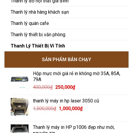
Thanh lý đồ nội thất gia đình
Thanh lý nhà hàng khách sạn
Thanh lý quán cafe
Thanh lý thiết bị văn phòng
Thanh Lý Thiết Bị Vi Tính
SẢN PHẨM BÁN CHẠY
Hộp mực mới giá rẻ in không mờ 35A, 85A,
79A
Giá
Giá
400,000
₫
250,000
₫
gốc
hiện
là:
tại
thanh lý máy in hp laser 3050 cũ
400,000₫.
là:
Giá
Giá
1,500,000
₫
1,000,000
₫
250,000₫.
gốc
hiện
là:
tại
1,500,000₫.
là:
Thanh lý máy in HP p1006 đẹp như mới,