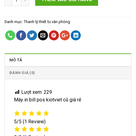
800,000₫.
Danh mục:
Thanh lý thiết bị văn phòng
MÔ TẢ
ĐÁNH GIÁ (0)
Lượt xem:
229
Máy in bill pos kiotviet cũ giá rẻ
5/5
(1 Review)