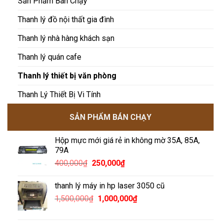
Sản Phẩm Bán Chạy
Thanh lý đồ nội thất gia đình
Thanh lý nhà hàng khách sạn
Thanh lý quán cafe
Thanh lý thiết bị văn phòng
Thanh Lý Thiết Bị Vi Tính
SẢN PHẨM BÁN CHẠY
Hộp mực mới giá rẻ in không mờ 35A, 85A,
79A
Giá
Giá
400,000
₫
250,000
₫
gốc
hiện
là:
tại
thanh lý máy in hp laser 3050 cũ
400,000₫.
là:
Giá
Giá
1,500,000
₫
1,000,000
₫
250,000₫.
gốc
hiện
là:
tại