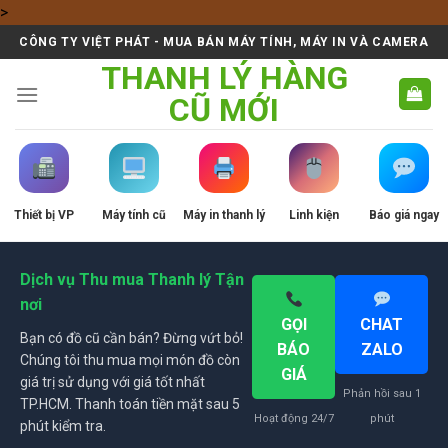
Skip
>
to
CÔNG TY VIỆT PHÁT - MUA BÁN MÁY TÍNH, MÁY IN VÀ CAMERA
content
THANH LÝ HÀNG
CŨ MỚI
Thiết bị VP
Máy tính cũ
Máy in thanh lý
Linh kiện
Báo giá ngay
Dịch vụ Thu mua Thanh lý Tận
nơi
GỌI
CHAT
Bạn có đồ cũ cần bán? Đừng vứt bỏ!
BÁO
ZALO
Chúng tôi thu mua mọi món đồ còn
GIÁ
giá trị sử dụng với giá tốt nhất
Phản hồi sau 1
TP.HCM. Thanh toán tiền mặt sau 5
Hoạt động 24/7
phút
phút kiểm tra.