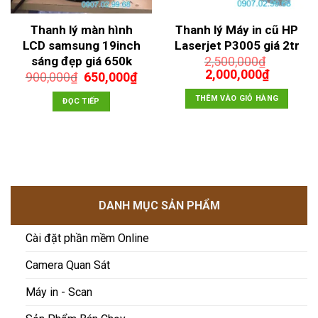
Thanh lý màn hình
Thanh lý Máy in cũ HP
LCD samsung 19inch
Laserjet P3005 giá 2tr
sáng đẹp giá 650k
2,500,000
₫
Giá
Giá
2,000,000
₫
Giá
Giá
900,000
₫
650,000
₫
gốc
hiện
gốc
hiện
là:
tại
THÊM VÀO GIỎ HÀNG
là:
tại
ĐỌC TIẾP
2,500,000₫.
là:
900,000₫.
là:
00₫.
2,000,00
650,000₫.
DANH MỤC SẢN PHẨM
Cài đặt phần mềm Online
Camera Quan Sát
Máy in - Scan