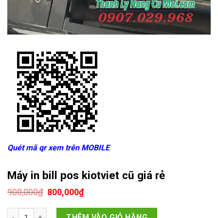
Quét mã qr xem trên MOBILE
Máy in bill pos kiotviet cũ giá rẻ
Giá
Giá
900,000
₫
800,000
₫
gốc
hiện
là:
tại
Máy in bill pos kiotviet cũ giá rẻ số lượng
900,000₫.
là:
THÊM VÀO GIỎ HÀNG