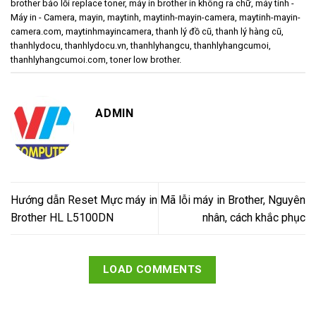
brother báo lỗi replace toner
,
máy in brother in không ra chữ
,
máy tính -
Máy in - Camera
,
mayin
,
maytinh
,
maytinh-mayin-camera
,
maytinh-mayin-
camera.com
,
maytinhmayincamera
,
thanh lý đồ cũ
,
thanh lý hàng cũ
,
thanhlydocu
,
thanhlydocu.vn
,
thanhlyhangcu
,
thanhlyhangcumoi
,
thanhlyhangcumoi.com
,
toner low brother
.
ADMIN
Hướng dẫn Reset Mực máy in
Mã lỗi máy in Brother, Nguyên
Brother HL L5100DN
nhân, cách khắc phục
LOAD COMMENTS