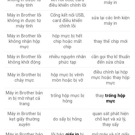
máy in
máy tính
điều khiển chỉnh lỗi
Máy in Brother lỗi
Cổng kết nối USB,
sửa lại các linh kiện
không in được từ
card điều khiển
máy in
máy tính
chỉnh lỗi
Máy in Brother lỗi
hộp mực bị hết
không nhận hộp
chip hoặc mất
thay thế chip mới
mực
chip
Máy in Brother lỗi
nhiều nguyên nhân
cần gọi thợ kĩ thuẩn
không khởi động
phức tạp
đến sửa chữa
điều chỉnh lại hộp
Máy in Brother bị
hộp mực bị vênh
mực hoặc thay hộp
chảy mực
mòn hoặc bị vỡ
mực
Máy in Brother bản
trống hộp mực bị
thay
trống hộp
in bị mờ nhạt cả
hỏng
mực
trang
Máy in Brother bị
quan sát phát hiện
kẹt giấy thường
do sấy bị hỏng
chỗ kẹt và xử lý,
xuyên
thay sấy
Máy in Brother báo
lỗi báo
giấy in
bị
mở máy và rút giấy