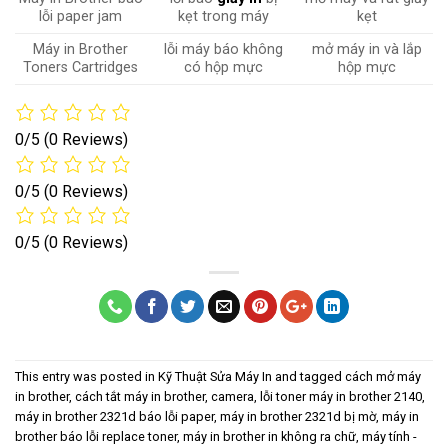
lỗi paper jam
kẹt trong máy
kẹt
Máy in Brother
lỗi máy báo không
mở máy in và lắp
Toners Cartridges
có hộp mực
hộp mực
0/5
(0 Reviews)
0/5
(0 Reviews)
0/5
(0 Reviews)
This entry was posted in
Kỹ Thuật Sửa Máy In
and tagged
cách mở máy
in brother
,
cách tắt máy in brother
,
camera
,
lỗi toner máy in brother 2140
,
máy in brother 2321d báo lỗi paper
,
máy in brother 2321d bị mờ
,
máy in
brother báo lỗi replace toner
,
máy in brother in không ra chữ
,
máy tính -