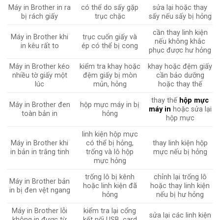
Máy in Brother in ra
có thể do sấy gặp
sửa lại hoặc thay
bị rách giấy
trục chặc
sấy nếu sấy bị hỏng
cần thay linh kiện
Máy in Brother khi
trục cuốn giấy và
nếu không khắc
in kêu rất to
ép có thể bị cong
phục được hư hỏng
Máy in Brother kéo
kiểm tra khay hoặc
khay hoặc đệm giấy
nhiều tờ giấy một
đệm giấy bị mòn
cần bảo dưỡng
lúc
mủn, hỏng
hoặc thay thế
thay thế
hộp mực
Máy in Brother đen
hộp mực máy in bị
máy in
hoặc sửa lại
toàn bản in
hỏng
hộp mực
linh kiện hộp mực
Máy in Brother khi
có thể bị hỏng,
thay linh kiện hộp
in bản in trắng tinh
trống và lô hộp
mực nếu bị hỏng
mực hỏng
trống lô bị kênh
chỉnh lại trống lô
Máy in Brother bản
hoặc linh kiện đã
hoặc thay linh kiện
in bị đen vệt ngang
hỏng
nếu bị hư hỏng
Máy in Brother lỗi
kiểm tra lại cổng
sửa lại các linh kiện
không in được từ
kết nối USB, card