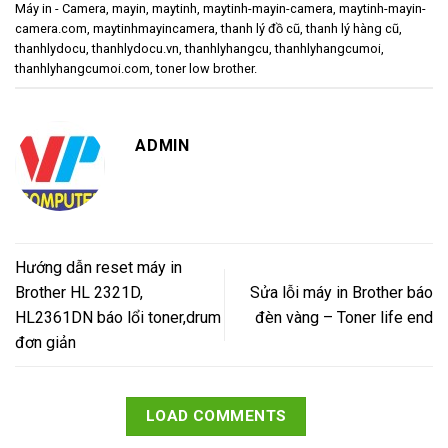
Máy in - Camera
,
mayin
,
maytinh
,
maytinh-mayin-camera
,
maytinh-mayin-
camera.com
,
maytinhmayincamera
,
thanh lý đồ cũ
,
thanh lý hàng cũ
,
thanhlydocu
,
thanhlydocu.vn
,
thanhlyhangcu
,
thanhlyhangcumoi
,
thanhlyhangcumoi.com
,
toner low brother
.
ADMIN
Hướng dẫn reset máy in
Brother HL 2321D,
Sửa lỗi máy in Brother báo
HL2361DN báo lổi toner,drum
đèn vàng – Toner life end
đơn giản
LOAD COMMENTS