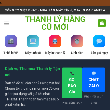
Skip
>
to
CÔNG TY VIỆT PHÁT - MUA BÁN MÁY TÍNH, MÁY IN VÀ CAMERA
content
THANH LÝ HÀNG
CŨ MỚI
Thiết bị VP
Máy tính cũ
Máy in thanh lý
Linh kiện
Báo giá ngay
Dịch vụ Thu mua Thanh lý Tận
nơi
GỌI
CHAT
Bạn có đồ cũ cần bán? Đừng vứt bỏ!
BÁO
ZALO
Chúng tôi thu mua mọi món đồ còn
GIÁ
giá trị sử dụng với giá tốt nhất
Phản hồi sau 1
TP.HCM. Thanh toán tiền mặt sau 5
Hoạt động 24/7
phút
phút kiểm tra.