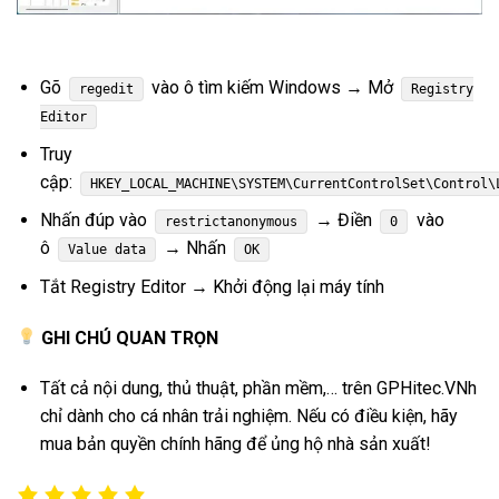
Gõ
vào ô tìm kiếm Windows → Mở
regedit
Registry
Editor
Truy
cập:
HKEY_LOCAL_MACHINE\SYSTEM\CurrentControlSet\Control\
Nhấn đúp vào
→ Điền
vào
restrictanonymous
0
ô
→ Nhấn
Value data
OK
Tắt Registry Editor → Khởi động lại máy tính
GHI CHÚ QUAN TRỌN
Tất cả nội dung, thủ thuật, phần mềm,… trên GPHitec.VNh
chỉ dành cho cá nhân trải nghiệm. Nếu có điều kiện, hãy
mua bản quyền chính hãng để ủng hộ nhà sản xuất!