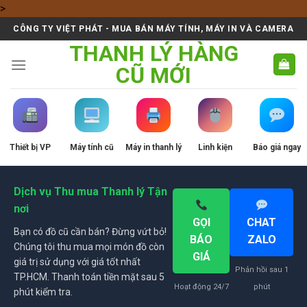
Skip
>
to
CÔNG TY VIỆT PHÁT - MUA BÁN MÁY TÍNH, MÁY IN VÀ CAMERA
content
THANH LÝ HÀNG
CŨ MỚI
Thiết bị VP
Máy tính cũ
Máy in thanh lý
Linh kiện
Báo giá ngay
Dịch vụ Thu mua Thanh lý Tận
nơi
GỌI
CHAT
Bạn có đồ cũ cần bán? Đừng vứt bỏ!
BÁO
ZALO
Chúng tôi thu mua mọi món đồ còn
GIÁ
giá trị sử dụng với giá tốt nhất
Phản hồi sau 1
TP.HCM. Thanh toán tiền mặt sau 5
Hoạt động 24/7
phút
phút kiểm tra.