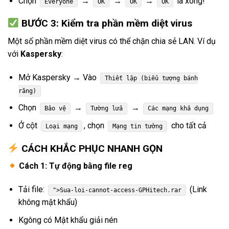
Chọn
→
→
→
là xong!
Everyone
OK
OK
OK
BƯỚC 3: Kiểm tra phần mềm diệt virus
Một số phần mềm diệt virus có thể chặn chia sẻ LAN. Ví dụ
với
Kaspersky
:
Mở Kaspersky → Vào
Thiết lập (biểu tượng bánh
răng)
Chọn
→
→
Bảo vệ
Tường lửa
Các mạng khả dụng
Ở cột
, chọn
cho tất cả
Loại mạng
Mạng tin tưởng
CÁCH KHẮC PHỤC NHANH GỌN
Cách 1: Tự động bằng file reg
Tải file:
(Link
">Sua-loi-cannot-access-GPHitech.rar
không mật khẩu)
Kgông có Mật khẩu giải nén