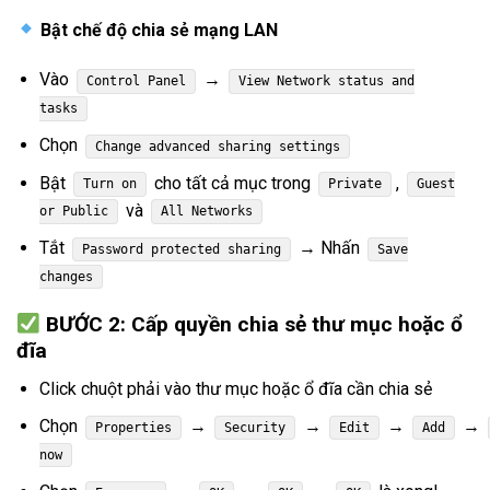
Bật chế độ chia sẻ mạng LAN
Vào
→
Control Panel
View Network status and
tasks
Chọn
Change advanced sharing settings
Bật
cho tất cả mục trong
,
Turn on
Private
Guest
và
or Public
All Networks
Tắt
→ Nhấn
Password protected sharing
Save
changes
BƯỚC 2: Cấp quyền chia sẻ thư mục hoặc ổ
đĩa
Click chuột phải vào thư mục hoặc ổ đĩa cần chia sẻ
Chọn
→
→
→
→
Properties
Security
Edit
Add
now