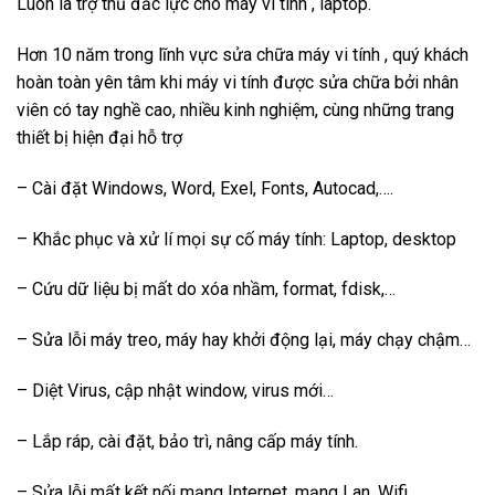
Luôn là trợ thủ đắc lực cho máy vi tính , laptop.
Hơn 10 năm trong lĩnh vực sửa chữa máy vi tính , quý khách
hoàn toàn yên tâm khi máy vi tính được sửa chữa bởi nhân
viên có tay nghề cao, nhiều kinh nghiệm, cùng những trang
thiết bị hiện đại hỗ trợ
– Cài đặt Windows, Word, Exel, Fonts, Autocad,….
– Khắc phục và xử lí mọi sự cố máy tính: Laptop, desktop
– Cứu dữ liệu bị mất do xóa nhầm, format, fdisk,…
– Sửa lỗi máy treo, máy hay khởi động lại, máy chạy chậm…
– Diệt Virus, cập nhật window, virus mới…
– Lắp ráp, cài đặt, bảo trì, nâng cấp máy tính.
– Sửa lỗi mất kết nối mạng Internet, mạng Lan, Wifi.