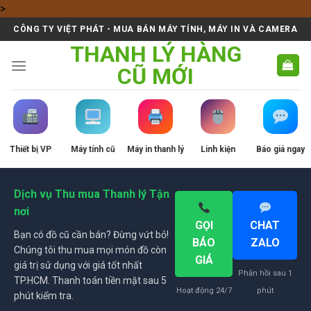
Skip
>
to
CÔNG TY VIỆT PHÁT - MUA BÁN MÁY TÍNH, MÁY IN VÀ CAMERA
content
THANH LÝ HÀNG
CŨ MỚI
Thiết bị VP
Máy tính cũ
Máy in thanh lý
Linh kiện
Báo giá ngay
Dịch vụ Thu mua Thanh lý Tận
nơi
GỌI
CHAT
Bạn có đồ cũ cần bán? Đừng vứt bỏ!
BÁO
ZALO
Chúng tôi thu mua mọi món đồ còn
GIÁ
giá trị sử dụng với giá tốt nhất
Phản hồi sau 1
TP.HCM. Thanh toán tiền mặt sau 5
Hoạt động 24/7
phút
phút kiểm tra.