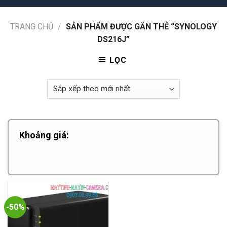
TRANG CHỦ
/
SẢN PHẨM ĐƯỢC GẮN THẺ “SYNOLOGY
DS216J”
LỌC
Khoảng giá:
-50%