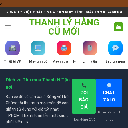
Skip
>
to
CÔNG TY VIỆT PHÁT - MUA BÁN MÁY TÍNH, MÁY IN VÀ CAMERA
content
THANH LÝ HÀNG
CŨ MỚI
Thiết bị VP
Máy tính cũ
Máy in thanh lý
Linh kiện
Báo giá ngay
Dịch vụ Thu mua Thanh lý Tận
nơi
GỌI
CHAT
Bạn có đồ cũ cần bán? Đừng vứt bỏ!
BÁO
ZALO
Chúng tôi thu mua mọi món đồ còn
GIÁ
giá trị sử dụng với giá tốt nhất
Phản hồi sau 1
TP.HCM. Thanh toán tiền mặt sau 5
Hoạt động 24/7
phút
phút kiểm tra.