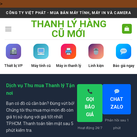
Skip
>
to
CÔNG TY VIỆT PHÁT - MUA BÁN MÁY TÍNH, MÁY IN VÀ CAMERA
content
THANH LÝ HÀNG
CŨ MỚI
Thiết bị VP
Máy tính cũ
Máy in thanh lý
Linh kiện
Báo giá ngay
Dịch vụ Thu mua Thanh lý Tận
nơi
GỌI
CHAT
Bạn có đồ cũ cần bán? Đừng vứt bỏ!
BÁO
ZALO
Chúng tôi thu mua mọi món đồ còn
GIÁ
giá trị sử dụng với giá tốt nhất
Phản hồi sau 1
TP.HCM. Thanh toán tiền mặt sau 5
Hoạt động 24/7
phút
phút kiểm tra.