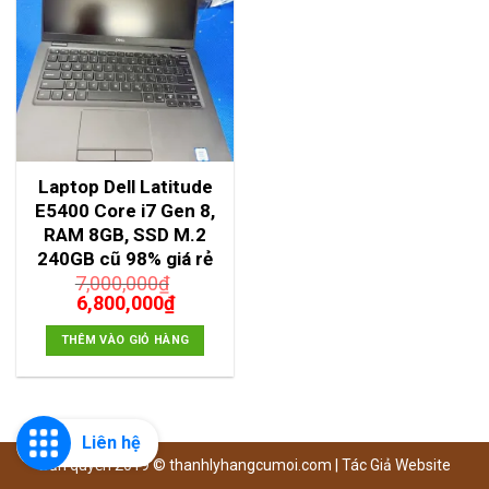
Laptop Dell Latitude
E5400 Core i7 Gen 8,
RAM 8GB, SSD M.2
240GB cũ 98% giá rẻ
7,000,000
₫
Giá
Giá
6,800,000
₫
gốc
hiện
là:
tại
THÊM VÀO GIỎ HÀNG
7,000,000₫.
là:
6,800,000₫.
Liên hệ
Bản quyền 2019 ©
thanhlyhangcumoi.com
|
Tác Giả Website