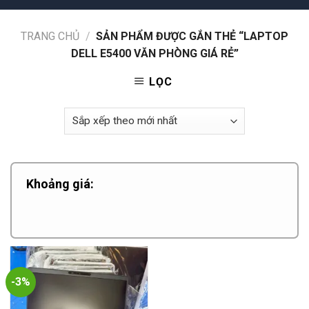
TRANG CHỦ
/
SẢN PHẨM ĐƯỢC GẮN THẺ “LAPTOP
DELL E5400 VĂN PHÒNG GIÁ RẺ”
LỌC
Khoảng giá:
-3%