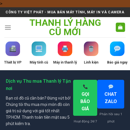
Skip
>
to
CÔNG TY VIỆT PHÁT - MUA BÁN MÁY TÍNH, MÁY IN VÀ CAMERA
content
THANH LÝ HÀNG
CŨ MỚI
Thiết bị VP
Máy tính cũ
Máy in thanh lý
Linh kiện
Báo giá ngay
Dịch vụ Thu mua Thanh lý Tận
nơi
GỌI
CHAT
Bạn có đồ cũ cần bán? Đừng vứt bỏ!
BÁO
ZALO
Chúng tôi thu mua mọi món đồ còn
GIÁ
giá trị sử dụng với giá tốt nhất
Phản hồi sau 1
TP.HCM. Thanh toán tiền mặt sau 5
Hoạt động 24/7
phút
phút kiểm tra.